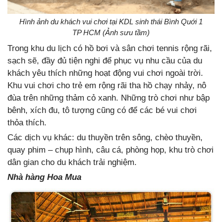
Hình ảnh du khách vui chơi tại KDL sinh thái Bình Quới 1
TP HCM (Ảnh sưu tầm)
Trong khu du lịch có hồ bơi và sân chơi tennis rộng rãi,
sạch sẽ, đầy đủ tiện nghi để phục vụ nhu cầu của du
khách yêu thích những hoạt động vui chơi ngoài trời.
Khu vui chơi cho trẻ em rộng rãi tha hồ chạy nhảy, nô
đùa trên những thảm cỏ xanh. Những trò chơi như bập
bênh, xích đu, tô tượng cũng có để các bé vui chơi
thỏa thích.
Các dịch vụ khác: du thuyền trên sông, chèo thuyền,
quay phim – chụp hình, câu cá, phòng họp, khu trò chơi
dân gian cho du khách trải nghiệm.
Nhà hàng Hoa Mua