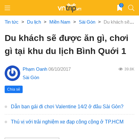
Skip
0
to
content
Tin tức
>
Du lịch
>
Miền Nam
>
Sài Gòn
>
Du khách sẽ được ăn gì, chơi gì tại khu du lịch Bình Quới 1
Du khách sẽ được ăn gì, chơi
gì tại khu du lịch Bình Quới 1
Phạm Oanh
06/10/2017
39.8K
Sài Gòn
Chia sẻ
Dẫn bạn gái đi chơi Valentine 14/2 ở đâu Sài Gòn?
Thú vị với trải nghiệm xe đạp công cộng ở TP.HCM