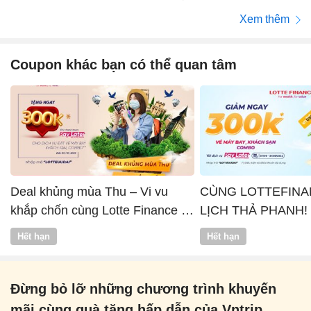
Xem thêm
Coupon khác bạn có thể quan tâm
Deal khủng mùa Thu – Vi vu
CÙNG LOTTEFINA
khắp chốn cùng Lotte Finance x
LỊCH THẢ PHANH!
Vntrip
Hết hạn
Hết hạn
Đừng bỏ lỡ những chương trình khuyến
mãi cùng quà tặng hấp dẫn của Vntrip