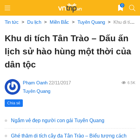
Skip
0
to
content
Tin tức
>
Du lịch
>
Miền Bắc
>
Tuyên Quang
>
Khu di tích Tân Trào – Dấu ấn lịch sử hào hùng một thời của dân tộc
Khu di tích Tân Trào – Dấu ấn
lịch sử hào hùng một thời của
dân tộc
Phạm Oanh
22/11/2017
6.5K
Tuyên Quang
Chia sẻ
Ngắm vẻ đẹp người con gái Tuyên Quang
Ghé thăm di tích cây đa Tân Trào – Biểu tượng cách