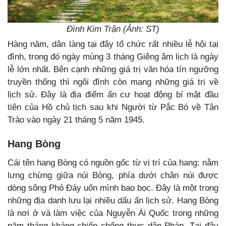
Đình Kim Trận (Ảnh: ST)
Hàng năm, dân làng tại đây tổ chức rất nhiều lễ hội tại
đình, trong đó ngày mùng 3 tháng Giêng âm lịch là ngày
lễ lớn nhất. Bên cạnh những giá trị văn hóa tín ngưỡng
truyền thống thì ngôi đình còn mang những giá trị về
lịch sử. Đây là địa điểm ẩn cư hoạt động bí mật đầu
tiên của Hồ chủ tịch sau khi Người từ Pắc Bó về Tân
Trào vào ngày 21 tháng 5 năm 1945.
Hang Bòng
Cái tên hang Bòng có nguồn gốc từ vị trí của hang: nằm
lưng chừng giữa núi Bòng, phía dưới chân núi được
dòng sông Phó Đáy uốn mình bao bọc. Đây là một trong
những địa danh lưu lại nhiều dấu ấn lịch sử. Hang Bòng
là nơi ở và làm việc của Nguyễn Ái Quốc trong những
năm tháng kháng chiến chống thực dân Pháp. Tại đây