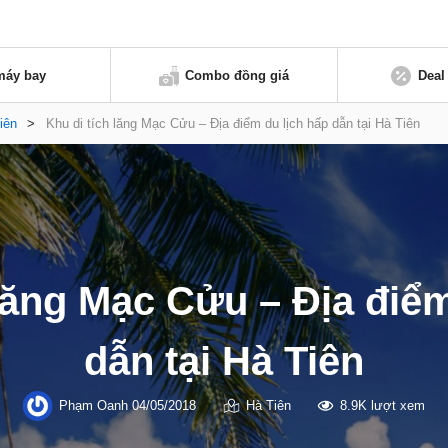
máy bay
Combo đồng giá
Deal
iên
>
Khu di tích lăng Mạc Cửu – Địa điểm du lịch hấp dẫn tại Hà Tiên
 lăng Mạc Cửu – Địa điểm
dẫn tại Hà Tiên
Phạm Oanh
04/05/2018
Hà Tiên
8.9K lượt xem