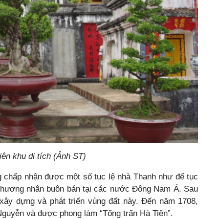
ên khu di tích (Ảnh ST)
 chấp nhận được một số tục lệ nhà Thanh như để tục
h thương nhân buôn bán tại các nước Đông Nam Á. Sau
 xây dựng và phát triển vùng đất này. Đến năm 1708,
guyễn và được phong làm “Tổng trấn Hà Tiên”.