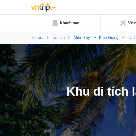
Khách sạn
Vé 
Tin tức
>
Du lịch
>
Miền Tây
>
Kiên Giang
>
Hà T
Khu di tích