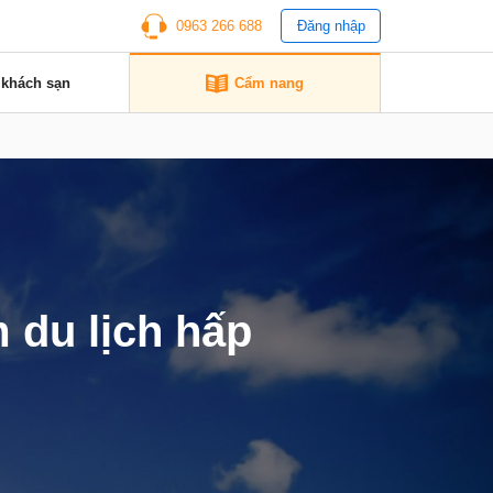
0963 266 688
Đăng nhập
 khách sạn
Cẩm nang
 du lịch hấp