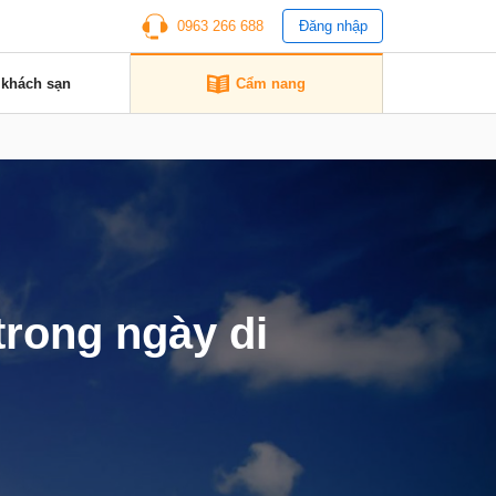
0963 266 688
Đăng nhập
 khách sạn
Cẩm nang
rong ngày di