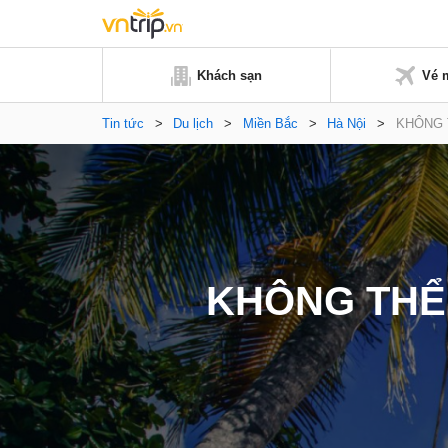
Khách sạn
Vé 
Tin tức
>
Du lịch
>
Miền Bắc
>
Hà Nội
>
KHÔNG TH
KHÔNG THỂ n