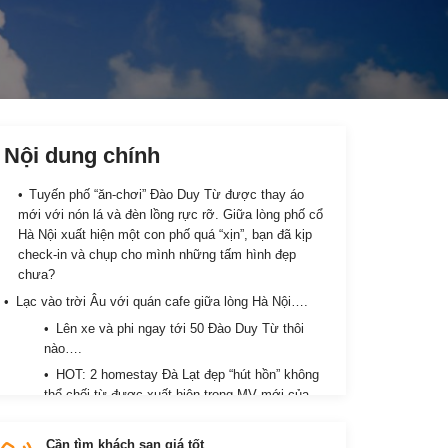
Nội dung chính
Tuyến phố “ăn-chơi” Đào Duy Từ được thay áo
mới với nón lá và đèn lồng rực rỡ. Giữa lòng phố cổ
Hà Nội xuất hiện một con phố quá “xịn”, bạn đã kịp
check-in và chụp cho mình những tấm hình đẹp
chưa?
Lạc vào trời Âu với quán cafe giữa lòng Hà Nội….
Lên xe và phi ngay tới 50 Đào Duy Từ thôi
nào….
HOT: 2 homestay Đà Lạt đẹp “hút hồn” không
thể chối từ được xuất hiện trong MV mới của
Hương Giang
Cần tìm khách sạn giá tốt