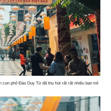
n con phố Đào Duy Từ đã thu hút rất rất nhiều bạn trẻ