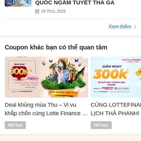
QUỐC NGẮM TUYẾT THẢ GA
18 Th11, 2025
Xem thêm
Coupon khác bạn có thể quan tâm
Deal khủng mùa Thu – Vi vu
CÙNG LOTTEFINA
khắp chốn cùng Lotte Finance x
LỊCH THẢ PHANH!
Vntrip
Hết hạn
Hết hạn