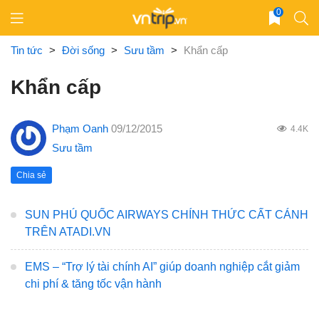
Skip
0
to
content
Tin tức
>
Đời sống
>
Sưu tầm
>
Khẩn cấp
Khẩn cấp
Phạm Oanh
09/12/2015
4.4K
Sưu tầm
Chia sẻ
SUN PHÚ QUỐC AIRWAYS CHÍNH THỨC CẤT CÁNH
TRÊN ATADI.VN
EMS – “Trợ lý tài chính AI” giúp doanh nghiệp cắt giảm
chi phí & tăng tốc vận hành