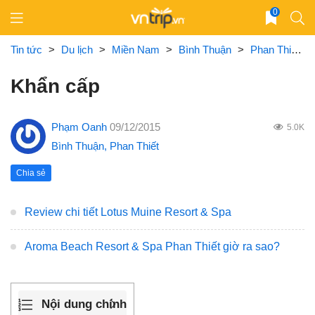
Skip
0
to
content
Tin tức
>
Du lịch
>
Miền Nam
>
Bình Thuận
>
Phan Thiết
>
Khẩn cấp
Phạm Oanh
09/12/2015
5.0K
Bình Thuận
,
Phan Thiết
Chia sẻ
Review chi tiết Lotus Muine Resort & Spa
Aroma Beach Resort & Spa Phan Thiết giờ ra sao?
Nội dung chính