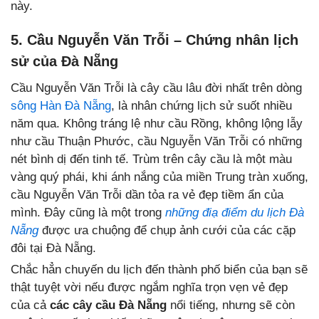
này.
5. Cầu Nguyễn Văn Trỗi – Chứng nhân lịch
sử của Đà Nẵng
Cầu Nguyễn Văn Trỗi là cây cầu lâu đời nhất trên dòng
sông Hàn Đà Nẵng
, là nhân chứng lịch sử suốt nhiều
năm qua. Không tráng lệ như cầu Rồng, không lộng lẫy
như cầu Thuận Phước, cầu Nguyễn Văn Trỗi có những
nét bình dị đến tinh tế. Trùm trên cây cầu là một màu
vàng quý phái, khi ánh nắng của miền Trung tràn xuống,
cầu Nguyễn Văn Trỗi dần tỏa ra vẻ đẹp tiềm ẩn của
mình. Đây cũng là một trong
những điạ điểm du lịch Đà
Nẵng
được ưa chuộng để chụp ảnh cưới của các cặp
đôi tại Đà Nẵng.
Chắc hẳn chuyến du lịch đến thành phố biển của bạn sẽ
thật tuyệt vời nếu được ngắm nghĩa trọn vẹn vẻ đẹp
của cả
các cây cầu Đà Nẵng
nổi tiếng, nhưng sẽ còn