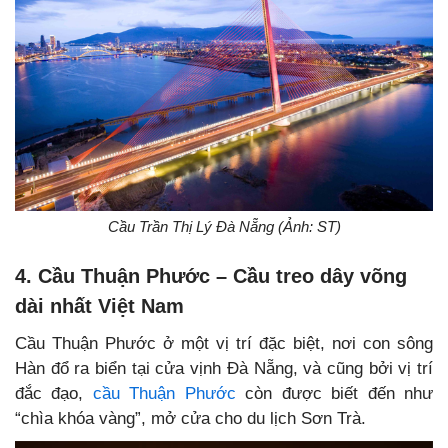
Cầu Trần Thị Lý Đà Nẵng (Ảnh: ST)
4. Cầu Thuận Phước – Cầu treo dây võng
dài nhất Việt Nam
Cầu Thuận Phước ở một vị trí đặc biệt, nơi con sông
Hàn đổ ra biển tại cửa vịnh Đà Nẵng, và cũng bởi vị trí
đắc đạo,
cầu Thuận Phước
còn được biết đến như
“chìa khóa vàng”, mở cửa cho du lịch Sơn Trà.