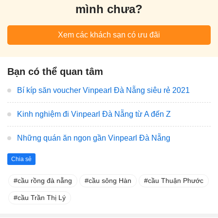
mình chưa?
Xem các khách sạn có ưu đãi
Bạn có thể quan tâm
Bí kíp săn voucher Vinpearl Đà Nẵng siêu rẻ 2021
Kinh nghiệm đi Vinpearl Đà Nẵng từ A đến Z
Những quán ăn ngon gần Vinpearl Đà Nẵng
Chia sẻ
cầu rồng đà nẵng
cầu sông Hàn
cầu Thuận Phước
cầu Trần Thị Lý