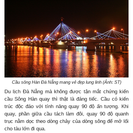
Cầu sông Hàn Đà Nẵng mang vẻ đẹp lung linh (Ảnh: ST)
Du lịch Đà Nẵng mà không được tận mắt chứng kiến
cầu Sông Hàn quay thì thật là đáng tiếc. Cầu có kiến
trúc độc đáo với tính năng quay 90 độ ấn tượng. Khi
quay, phần giữa cầu tách làm đôi, quay 90 độ quanh
trục nằm dọc theo dòng chảy của dòng sông để mở lối
cho tàu lớn đi qua.