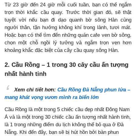
Từ 23 giờ đến 24 giờ mỗi cuối tuần, bạn có thể ngắm
trọn thời khắc cầu quay. Trước thời gian đó, sẽ thật
tuyệt vời nếu bạn đi dạo quanh bờ sông Hàn cùng
người thân, tận hưởng không khí trong lành, tươi mát.
Hoặc bạn có thể tìm đến những quán cafe ven bờ sông,
chọn một chỗ ngồi lý tưởng và ngắm trọn vẹn hơn
khoảng khắc đặc biệt của cây cầu quay sông Hàn.
2. Cầu Rồng – 1 trong 30 cây cầu ấn tượng
nhất hành tinh
Xem chi tiết hơn:
Cầu Rồng Đà Nẵng phun lửa –
mang khát vọng vươn mình ra biển lớn
Cầu Rồng là một trong 5 chiếc cầu đẹp nhất Đông Nam
Á và là một trong 30 chiếc cầu ấn tượng nhất hành tinh,
là 1 trong những điểm du lịch không thể bỏ qua ở Đà
Nẵng. Khi đến đây, bạn sẽ bị hút hồn bởi bàn phun