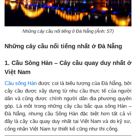
Những cây cầu nổi tiếng ở Đà Nẵng (Ảnh: ST)
Những cây cầu nổi tiếng nhất ở Đà Nẵng
1. Cầu Sông Hàn – Cây cầu quay duy nhất ở
Việt Nam
Cầu sông Hàn
được coi là biểu tượng của Đà Nẵng, bởi
cây cầu được xây dựng từ nhu cầu thực tế của người
dân và cũng được chính người dân địa phương quyên
góp. Là một trong những cây cầu bắc qua sông Hàn –
Đà Nẵng, nhưng cầu Sông Hàn đặc biệt hơn tất cả vì
đây là cây cầu quay duy nhất tại Việt Nam và do kỹ sư,
công nhân Việt Nam tự thiết kế cũng như thi công.