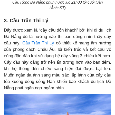
Cầu Rồng Đà Nẵng phun nước lúc 21h00 tối cuối tuần
(Ảnh: ST)
3. Cầu Trần Thị Lý
Đây được xem là “cây cầu đón khách” bởi khi đi du lịch
Đà Nẵng dù là hướng nào thì bạn cũng nhìn thấy cây
cầu này.
Cầu Trần Thị Lý
có thiết kế mang âm hưởng
của phong cách Châu Âu, lối kiến trúc và kết cấu vô
cùng độc đáo khi sử dụng hệ dây văng 3 chiều kết hợp.
Cây cầu này càng trở nên ấn tượng hơn vào ban đêm,
khi hệ thống đèn chiếu sáng hiện đại được bật lên.
Muôn ngàn tia ánh sáng màu sắc lấp lánh của cây cầu
tỏa xuống dòng sông Hàn khiến bao khách du lịch Đà
Nẵng phải ngẩn ngơ ngắm nhìn