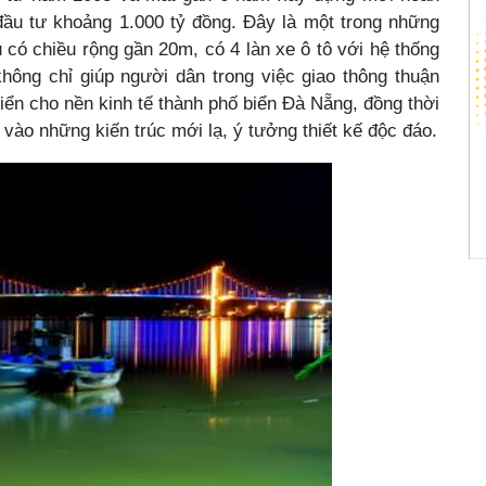
đầu tư khoảng 1.000 tỷ đồng. Đây là một trong những
 có chiều rộng gần 20m, có 4 làn xe ô tô với hệ thống
hông chỉ giúp người dân trong việc giao thông thuận
riển cho nền kinh tế thành phố biển Đà Nẵng, đồng thời
 vào những kiến trúc mới lạ, ý tưởng thiết kế độc đáo.