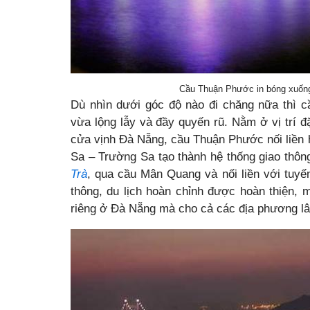
Cầu Thuận Phước in bóng xuống
Dù nhìn dưới góc độ nào đi chăng nữa thì 
vừa lộng lẫy và đầy quyến rũ. Nằm ở vị trí đ
cửa vịnh Đà Nẵng, cầu Thuận Phước nối liền
Sa – Trường Sa tạo thành hệ thống giao thôn
Trà
, qua cầu Mân Quang và nối liền với tuyến
thông, du lịch hoàn chỉnh được hoàn thiện, 
riêng ở Đà Nẵng mà cho cả các địa phương l