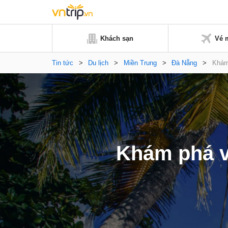
Khách sạn
Vé 
Tin tức
>
Du lịch
>
Miền Trung
>
Đà Nẵng
>
Khám
Khám phá v