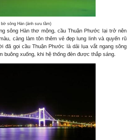
i bờ sông Hàn (ảnh sưu tầm)
ng sông Hàn thơ mộng, cầu Thuận Phước lại trở nên
màu, càng làm tôn thêm vẻ đẹp lung linh và quyến rũ
ời đã gọi cầu Thuận Phước là dải lụa vắt ngang sông
êm buông xuống, khi hệ thống đèn được thắp sáng.