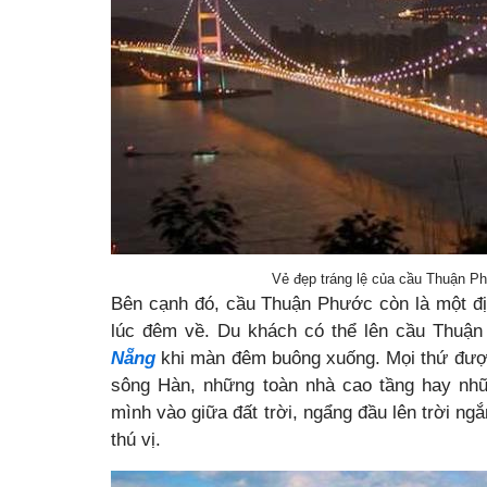
Vẻ đẹp tráng lệ của cầu Thuận P
Bên cạnh đó, cầu Thuận Phước còn là một đị
lúc đêm về. Du khách có thể lên cầu Thuận
Nẵng
khi màn đêm buông xuống. Mọi thứ được
sông Hàn, những toàn nhà cao tầng hay nh
mình vào giữa đất trời, ngẩng đầu lên trời n
thú vị.