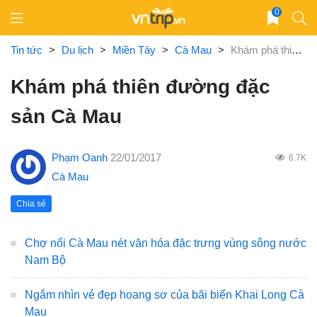
Skip
0
to
content
Tin tức
>
Du lịch
>
Miền Tây
>
Cà Mau
>
Khám phá thiên đường đặc sản Cà Mau
Khám phá thiên đường đặc
sản Cà Mau
Phạm Oanh
22/01/2017
6.7K
Cà Mau
Chia sẻ
Chợ nổi Cà Mau nét văn hóa đặc trưng vùng sông nước
Nam Bộ
Ngắm nhìn vẻ đẹp hoang sơ của bãi biển Khai Long Cà
Mau