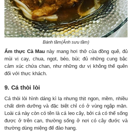
Bánh tầm(Ảnh sưu tầm)
Ẩm thực Cà Mau
này mang hơi thở của đồng quê, đủ
mùi vị cay, chua, ngọt, béo, bùi; đủ những cung bậc
cảm xúc chứa chan, như những dư vị không thể quên
đối với thực khách.
9. Cá thòi lòi
Cá thòi lòi hình dáng kì lạ nhưng thịt ngon, mềm, nhiều
chất dinh dưỡng và đặc biệt chỉ có ở vùng ngập mặn.
Loài cá này còn có tên là cá leo cây, bởi cá có thể sống
được ở trên cạn, thường sống ở nơi có cây đước và
thường dùng miệng để đào hang.