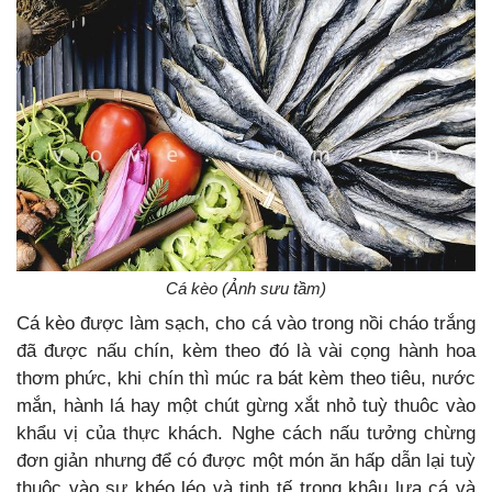
Cá kèo (Ảnh sưu tầm)
Cá kèo được làm sạch, cho cá vào trong nồi cháo trắng
đã được nấu chín, kèm theo đó là vài cọng hành hoa
thơm phức, khi chín thì múc ra bát kèm theo tiêu, nước
mắn, hành lá hay một chút gừng xắt nhỏ tuỳ thuôc vào
khẩu vị của thực khách. Nghe cách nấu tưởng chừng
đơn giản nhưng để có được một món ăn hấp dẫn lại tuỳ
thuộc vào sự khéo léo và tinh tế trong khâu lựa cá và