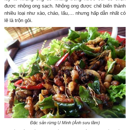
được nhộng ong sạch. Nhộng ong được chế biến thành
nhiều loại như xào, cháo, lẩu,… nhưng hấp dẫn nhất có
lẽ là trộn gỏi.
Đặc sản rừng U Minh (Ảnh sưu tầm)