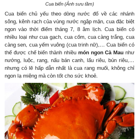
Cua biển (Ảnh sưu tầm)
Cua biển chủ yếu theo dòng nước đổ về các nhánh
sông, kênh rạch của vùng nước ngập mặn, cua đặc biệt
ngon vào thời điểm tháng 7, 8 âm lịch. Cua biển có
nhiều loại như cua gạch, cua cốm, cua càng trắng, cua
càng sen, cua yếm vuông (cua trinh nữ),… Cua biển có
thể được chế biến thành nhiều
món ngon Cà Mau
như
nướng, luộc, rang, nấu bán canh, lẩu riêu, bún riêu,…
nhưng có lẽ hấp dẫn nhất là cua rang muối, không chỉ
ngon lạ miệng mà còn tốt cho sức khoẻ.