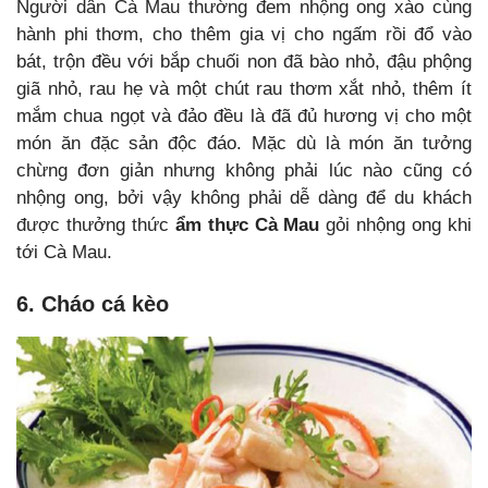
Người dân Cà Mau thường đem nhộng ong xào cùng
hành phi thơm, cho thêm gia vị cho ngấm rồi đổ vào
bát, trộn đều với bắp chuối non đã bào nhỏ, đậu phộng
giã nhỏ, rau hẹ và một chút rau thơm xắt nhỏ, thêm ít
mắm chua ngọt và đảo đều là đã đủ hương vị cho một
món ăn đặc sản độc đáo. Mặc dù là món ăn tưởng
chừng đơn giản nhưng không phải lúc nào cũng có
nhộng ong, bởi vậy không phải dễ dàng để du khách
được thưởng thức
ẩm thực Cà Mau
gỏi nhộng ong khi
tới Cà Mau.
6. Cháo cá kèo