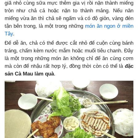
giã nhỏ cùng sữa mực thêm gia vị rồi nặn thành miếng
tròn như chả cá hoặc nặn to thành mảng. Nếu năn
miếng vừa ăn thì chả sẽ ngấm và có độ giòn, vàng đén
tận bên trong, là một trong những
món ăn ngon ở miền
Tây
.
Để dễ ăn, chả có thể được cắt nhỏ để cuộn cùng bánh
tráng, chấm kèm nước mắm hoặc muối tiêu chanh. Đây
là một trong những món ăn không chỉ để ăn cùng cơm
mà còn để nhậu rất hợp lý, đồng thời còn có thể là
đặc
sản Cà Mau làm quà
.