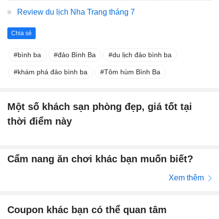
Review du lịch Nha Trang tháng 7
Chia sẻ
bình ba
đảo Bình Ba
du lịch đảo bình ba
khám phá đảo bình ba
Tôm hùm Bình Ba
Một số khách sạn phòng đẹp, giá tốt tại
thời điểm này
Cẩm nang ăn chơi khác bạn muốn biết?
Xem thêm
Coupon khác bạn có thể quan tâm