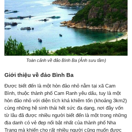
Toàn cảnh về đảo Bình Ba (Ảnh sưu tầm)
Giới thiệu về đảo Bình Ba
Được biết đến là một hòn đảo nhỏ nằm tại xã Cam
Bình, thuộc thành phố Cam Ranh yêu dấu, tuy là một
hòn đảo nhỏ với diện tích khá khiêm tốn (khoảng 3km2)
cùng những hệ sinh thái hết sức đa dạng, nơi đây vốn
từ lâu đã được nhiều người biết đến là một trong những
địa danh có vẻ đẹp nổi bật nhất của thành phố Nha
Trang mà khiến cho rất nhiều người cũng muốn được