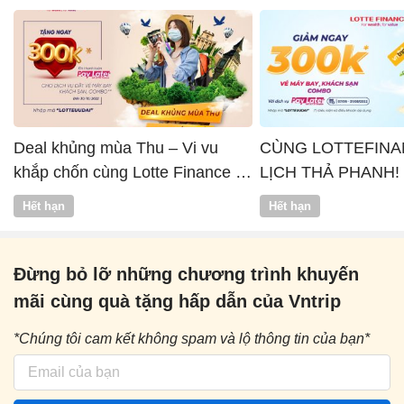
Deal khủng mùa Thu – Vi vu
CÙNG LOTTEFINA
khắp chốn cùng Lotte Finance x
LỊCH THẢ PHANH!
Vntrip
Hết hạn
Hết hạn
Đừng bỏ lỡ những chương trình khuyến
mãi cùng quà tặng hấp dẫn của Vntrip
*Chúng tôi cam kết không spam và lộ thông tin của bạn*