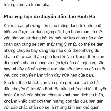
trải nghiệm và khám phá.
Phương tiện di chuyển đến đảo Bình Ba
Khi mà các phương tiện giao thông đang trở nên phổ
biến và được sử dụng rộng dãi, bạn hoàn toàn có thể
yên tâm và sử dụng bất kỳ một sự lựa chọn nào chắc
chắn bạn cũng sẽ cảm thấy ưng ý nhất, có thể kể đến
những chuyến bay đang tấp nập chờ theo những du
khách đi từ các thành phố lớn tới Nha Trang, thời gian
di chuyển nhanh chóng và tiện lợi của các dịch vụ sân
bay tại đây đã đáp ứng được hầu hết các nhu cầu thiết
yếu cho chuyến hành trình đầy hứa hẹn của bạn.
Sau khi thuê khách sạn và nghỉ ngơi, bạn có thể bắt
đầu chuyến đi tới đảo Bình Ba bằng những chiếc thuyền
hoặc Ca Nô của những công ty khai thác dịch vụ biển,
khoảnh khắc chờ đợi trên những con tàu đưa bạn đến
với đảo chắc chắn đó sẽ là những kỉ niệm khó quên