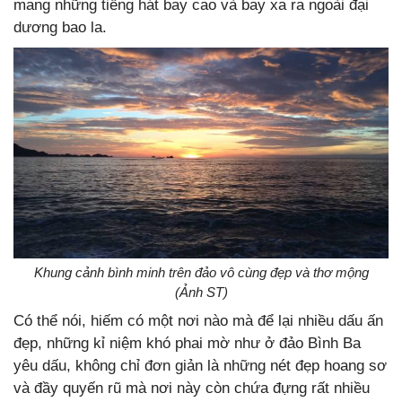
mang những tiếng hát bay cao và bay xa ra ngoài đại
dương bao la.
Khung cảnh bình minh trên đảo vô cùng đẹp và thơ mộng
(Ảnh ST)
Có thể nói, hiếm có một nơi nào mà để lại nhiều dấu ấn
đẹp, những kỉ niệm khó phai mờ như ở đảo Bình Ba
yêu dấu, không chỉ đơn giản là những nét đẹp hoang sơ
và đầy quyến rũ mà nơi này còn chứa đựng rất nhiều