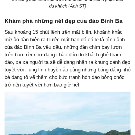
du khách (Ảnh ST)
Khám phá những nét đẹp của đảo Bình Ba
Sau khoảng 15 phút lênh trên mặt biển, khoảnh khắc
mờ ảo dần hiện ra trước mắt bạn đó có lẽ là hình ảnh
của đảo Bình Ba yêu dấu, những đàn chim bay lượn
trên bầu trời như đang chào đón du khách ghé thăm
đảo, xa xa người ta sẽ dễ dàng nhận ra khung cảnh đẹp
tuyệt vời, lung linh huyền ảo cùng những bóng dáng nhỏ
bé đang tô vẽ thêm cho bức tranh hòn đảo bỗng chốc
trở nên tuyệt vời hơn bao giờ hết.