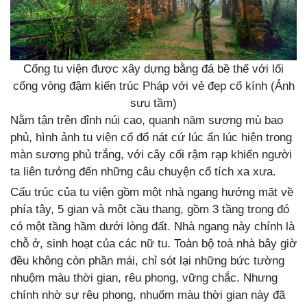
Cổng tu viện được xây dựng bằng đá bề thế với lối
cổng vòng đậm kiến trúc Pháp với vẻ đẹp cổ kính (Ảnh
sưu tầm)
Nằm tận trên đỉnh núi cao, quanh năm sương mù bao
phủ, hình ảnh tu viện cổ đổ nát cứ lúc ẩn lúc hiện trong
màn sương phủ trắng, với cây cối rậm rạp khiến người
ta liên tưởng đến những câu chuyện cổ tích xa xưa.
Cấu trúc của tu viện gồm một nhà ngang hướng mặt về
phía tây, 5 gian và một cầu thang, gồm 3 tầng trong đó
có một tầng hầm dưới lòng đất. Nhà ngang này chính là
chỗ ở, sinh hoạt của các nữ tu. Toàn bộ toà nhà bây giờ
đều không còn phần mái, chỉ sót lại những bức tường
nhuộm màu thời gian, rêu phong, vững chắc. Nhưng
chính nhờ sự rêu phong, nhuốm màu thời gian này đã