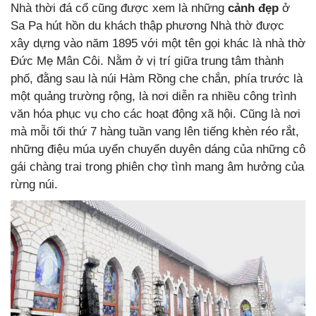
Nhà thời đá cổ cũng được xem là những
cảnh đẹp
ở
Sa Pa hút hồn du khách thập phương Nhà thờ được
xây dựng vào năm 1895 với một tên gọi khác là nhà thờ
Đức Mẹ Mân Côi. Nằm ở vị trí giữa trung tâm thành
phố, đằng sau là núi Hàm Rồng che chắn, phía trước là
một quảng trường rộng, là nơi diễn ra nhiều công trình
văn hóa phục vụ cho các hoạt động xã hội. Cũng là nơi
mà mỗi tối thứ 7 hàng tuần vang lên tiếng khèn réo rắt,
những điệu múa uyển chuyển duyên dáng của những cô
gái chàng trai trong phiên chợ tình mang âm hưởng của
rừng núi.