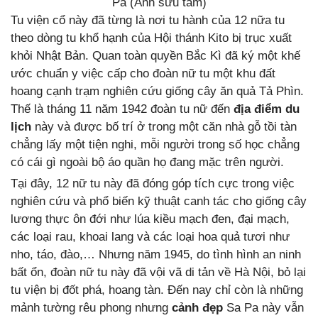
Pa (Ảnh sưu tầm)
Tu viện cổ này đã từng là nơi tu hành của 12 nữa tu
theo dòng tu khổ hạnh của Hội thánh Kito bị trục xuất
khỏi Nhật Bản. Quan toàn quyền Bắc Kì đã ký một khế
ước chuẩn y việc cấp cho đoàn nữ tu một khu đất
hoang cạnh trạm nghiên cứu giống cây ăn quả Tả Phìn.
Thế là tháng 11 năm 1942 đoàn tu nữ đến
địa điểm du
lịch
này và được bố trí ở trong một căn nhà gỗ tồi tàn
chẳng lấy một tiện nghi, mỗi người trong số học chẳng
có cái gì ngoài bộ áo quần họ đang mặc trên người.
Tại đây, 12 nữ tu này đã đóng góp tích cực trong việc
nghiên cứu và phổ biến kỹ thuật canh tác cho giống cây
lương thực ôn đới như lúa kiều mạch đen, đại mạch,
các loại rau, khoai lang và các loại hoa quả tươi như
nho, táo, đào,… Nhưng năm 1945, do tình hình an ninh
bất ổn, đoàn nữ tu này đã vội vã di tản về Hà Nội, bỏ lại
tu viện bị đốt phá, hoang tàn. Đến nay chỉ còn là những
mảnh tường rêu phong nhưng
cảnh đẹp
Sa Pa này vẫn