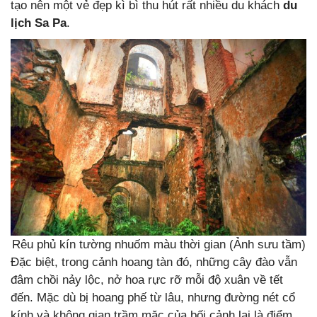
tạo nên một vẻ đẹp kì bì thu hút rất nhiều du khách
du
lịch Sa Pa
.
Rêu phủ kín tường nhuốm màu thời gian (Ảnh sưu tầm)
Đặc biệt, trong cảnh hoang tàn đó, những cây đào vẫn
đâm chồi nảy lộc, nở hoa rực rỡ mỗi độ xuân về tết
đến. Mặc dù bị hoang phế từ lâu, nhưng đường nét cổ
kính và không gian trầm mặc của bối cảnh lại là điểm