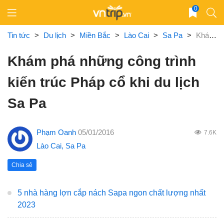
Skip
0
to
content
Tin tức
>
Du lịch
>
Miền Bắc
>
Lào Cai
>
Sa Pa
>
Khám phá những công trình kiến trúc Pháp cổ khi du lịch Sa Pa
Khám phá những công trình
kiến trúc Pháp cổ khi du lịch
Sa Pa
Phạm Oanh
05/01/2016
7.6K
Lào Cai
,
Sa Pa
Chia sẻ
5 nhà hàng lợn cắp nách Sapa ngon chất lượng nhất
2023