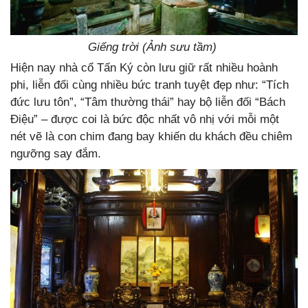
Giếng trời (Ảnh sưu tầm)
Hiện nay nhà cổ Tấn Ký còn lưu giữ rất nhiều hoành
phi, liễn đối cùng nhiều bức tranh tuyệt đẹp như: “Tích
đức lưu tôn”, “Tâm thường thái” hay bộ liễn đối “Bách
Điệu” – được coi là bức độc nhất vô nhị với mỗi một
nét vẽ là con chim đang bay khiến du khách đều chiêm
ngưỡng say đắm.