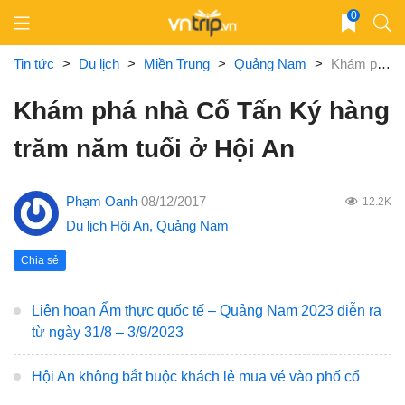
Skip
0
to
content
Tin tức
>
Du lịch
>
Miền Trung
>
Quảng Nam
>
Khám phá nhà Cổ Tấn Ký hàng trăm năm tuổi ở Hội An
Khám phá nhà Cổ Tấn Ký hàng
trăm năm tuổi ở Hội An
Phạm Oanh
08/12/2017
12.2K
Du lịch Hội An
,
Quảng Nam
Chia sẻ
Liên hoan Ẩm thực quốc tế – Quảng Nam 2023 diễn ra
từ ngày 31/8 – 3/9/2023
Hội An không bắt buộc khách lẻ mua vé vào phố cổ