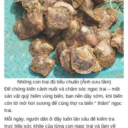
Những con trai đủ tiêu chuẩn (Ảnh sưu tầm)
Để chứng kiến cảnh nuôi và chăm sóc ngọc trai – một
sản vật quý hiếm vùng biển, bạn nên dậy sớm, khi biển
còn tờ mờ hơi sương để cùng thợ ra biển “ thăm” ngọc
trai.
Mỗi ngày, người dân ở đây luôn lặn sâu để kiểm tra
trực tiếp sức khỏe của từng con ngọc trai và làm vệ