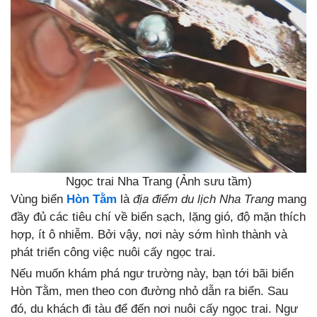
Ngọc trai Nha Trang (Ảnh sưu tầm)
Vùng biển
Hòn Tằm
là
địa điểm du lịch Nha Trang
mang
đầy đủ các tiêu chí về biển sạch, lặng gió, độ mặn thích
hợp, ít ô nhiễm. Bởi vậy, nơi này sớm hình thành và
phát triển công việc nuôi cấy ngọc trai.
Nếu muốn khám phá ngư trường này, bạn tới bãi biển
Hòn Tằm, men theo con đường nhỏ dẫn ra biển. Sau
đó, du khách đi tàu để đến nơi nuôi cấy ngọc trai. Ngư