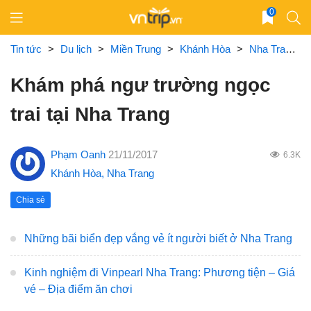
Skip
0
to
content
Tin tức
>
Du lịch
>
Miền Trung
>
Khánh Hòa
>
Nha Trang
Khám phá ngư trường ngọc
trai tại Nha Trang
Phạm Oanh
21/11/2017
6.3K
Khánh Hòa
,
Nha Trang
Chia sẻ
Những bãi biển đẹp vắng vẻ ít người biết ở Nha Trang
Kinh nghiệm đi Vinpearl Nha Trang: Phương tiện – Giá
vé – Địa điểm ăn chơi