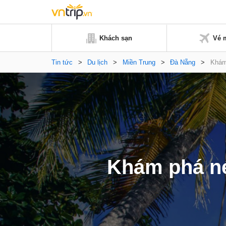
Khách sạn
Vé 
Tin tức
>
Du lịch
>
Miền Trung
>
Đà Nẵng
>
Khám
Khám phá né