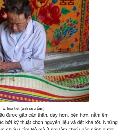
ã, họa tiết (ảnh sưu tầm)
iếu được gấp cẩn thận, dày hơn, bền hơn, nằm êm
c bởi kỹ thuật chọn nguyên liệu và dệt khá tốt. Những
 làm chiếu Cẩm Nê mà ít nơi làm chiếu nào sánh được.