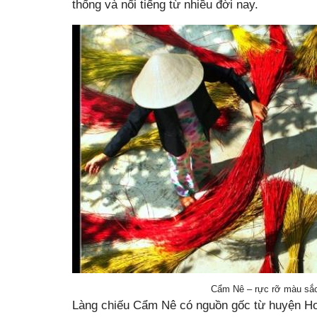
thống và nổi tiếng từ nhiều đời nay.
Cẩm Nê – rực rỡ màu sắc
Làng chiếu Cẩm Nê có nguồn gốc từ huyện H