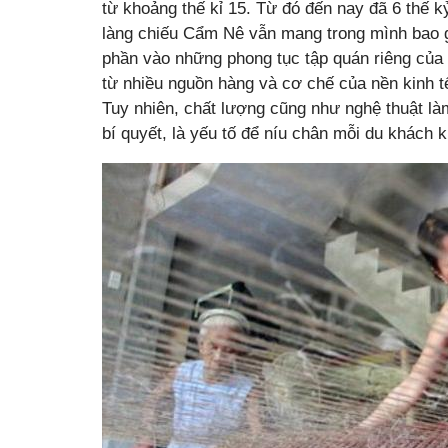
từ khoảng thế kỉ 15. Từ đó đến nay đã 6 thế kỷ
làng chiếu Cẩm Nê vẫn mang trong mình bao gi
phần vào những phong tục tập quán riêng của
từ nhiều nguồn hàng và cơ chế của nền kinh t
Tuy nhiên, chất lượng cũng như nghệ thuật là
bí quyết, là yếu tố để níu chân mỗi du khách 