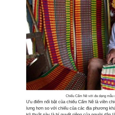
Chiếu Cẩm Nê với đa dạng mẫu m
Ưu điểm nổi bật của chiếu Cẩm Nê là viền ch
lưng hơn so với chiếu của các địa phương khá
kỹ thuật này là bí quyết riêng của người dân