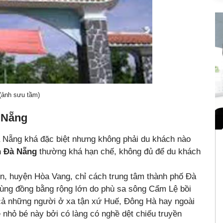
(ảnh sưu tầm)
à Nẵng
à Nẵng khá đặc biệt nhưng không phải du khách nào
n Đà Nẵng
thường khá hạn chế, không đủ để du khách
n, huyện Hòa Vang, chỉ cách trung tâm thành phố Đà
ng đồng bằng rộng lớn do phù sa sông Cẩm Lệ bồi
ả những người ở xa tận xứ Huế, Đông Hà hay ngoài
ê nhỏ bé này bởi có làng có nghề dệt chiếu truyền