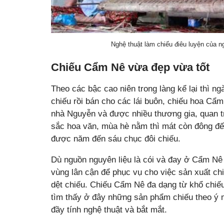
Nghệ thuật làm chiếu điêu luyện của 
Chiếu Cẩm Nê vừa đẹp vừa tốt
Theo các bậc cao niên trong làng kể lại thì n
chiếu rồi bán cho các lái buôn, chiếu hoa Cẩ
nhà Nguyễn và được nhiều thương gia, quan 
sắc hoa văn, mùa hè nằm thì mát còn đông đến
được năm đến sáu chục đôi chiếu.
Dù nguồn nguyên liệu là cói và đay ở Cẩm Nê
vùng lân cận để phục vụ cho việc sản xuất ch
dệt chiếu. Chiếu Cẩm Nê đa dạng từ khổ chiếu
tìm thấy ở đây những sản phẩm chiếu theo ý 
đầy tính nghệ thuật và bắt mắt.