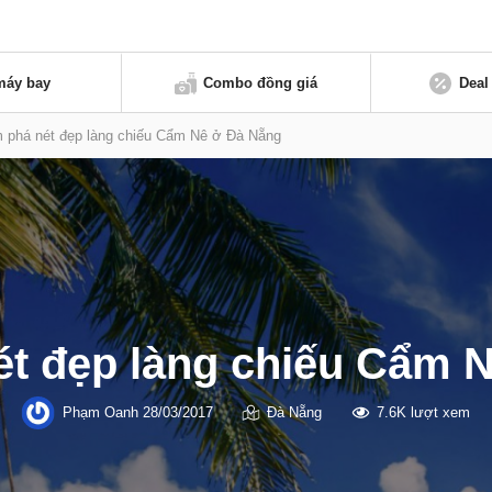
máy bay
Combo đồng giá
Deal
 phá nét đẹp làng chiếu Cẩm Nê ở Đà Nẵng
t đẹp làng chiếu Cẩm 
Phạm Oanh
28/03/2017
Đà Nẵng
7.6K lượt xem