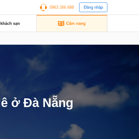
0963 266 688
Đăng nhập
 khách sạn
Cẩm nang
Nê ở Đà Nẵng