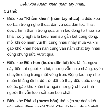
Điệu xòe Khắm khen (nắm tay nhau).
Cụ thể:
Điệu xòe
“Khắm khen” (nắm tay nhau)
là điệu xòe
cơ bản trong nghệ thuật dân vũ của dân tộc Thái,
được hình thành trong quá trình lao động từ thuở sơ
khai, có ý nghĩa là biểu hiện sự gắn kết cộng đồng,
mỗi khi có niềm vui thì cùng nhau nhảy múa và khi
gặp khó khăn hoạn nạn cũng vẫn nắm chặt tay nhau
cùng chung sức vượt qua.
Điệu xòe
Đổn hôn (bước tiến lùi)
tức là lúc người
này tiến thì nguời kia lùi, nhưng vẫn nhịp nhàng, uyển
chuyển cùng trong một vòng tròn. Động tác này như
muốn khẳng định, dù trời đất có thay đổi, cuộc sống
có lúc gặp khó khăn trở ngại nhưng ý chí và tình
người thì vẫn luôn sắt son bền chặt.
Điệu xòe
Phá xí (bước bốn)
thể hiện sự đoàn kết
của cộng đồng người Thái. Cho dù là ai, dù có phải