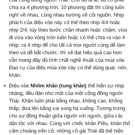
chia xa 4 phương trời, 10 phương đất thì cũng luôn
nghĩ về nhau, cùng nhau hướng về cội nguồn. Nhịp
phách của điệu xòe này có thể theo nhịp 4/4 hoặc
nhịp 2/4, tùy theo bước chân nhanh hoặc chậm, vừa
đi vừa vào vòng tròn luôn hoặc có thể chia ra vào 4
nhịp, ra 4 nhịp để cho tất cả mọi người cùng dễ làm
theo và dễ bắt chước, thì sẽ đạt hiệu quả cao hơn
vẫn mang đầy đủ tính chất nghệ thuật của múa xòe.
Đạo cụ của điệu múa xòe này có thể dùng quạt, nón,
khăn.
Điệu xòe
Nhôm khăn (tung khăn)
thể hiện sự nhịp
nhàng, đều đặn như một của một cộng đồng người
Thái. Khăn luôn phải bằng nhau, không cao, không
thấp, đưa lên bằng vai xong hạ xuống. Tượng trưng
cho sự đồng thuận giữa người với người, giữa các
dân tộc với nhau. Cùng với chiếc khăn Piêu, khăn thổ
cẩm choàng trên cổ, những cô gái Thái đã thể hiện