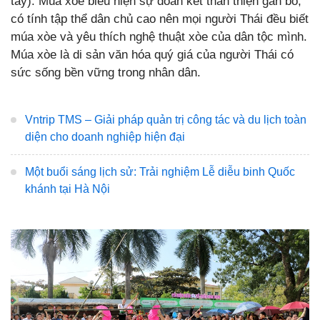
tay). Múa xòe biểu hiện sự đoàn kết thân thiện gắn bó,
có tính tập thể dân chủ cao nên mọi người Thái đều biết
múa xòe và yêu thích nghệ thuật xòe của dân tộc mình.
Múa xòe là di sản văn hóa quý giá của người Thái có
sức sống bền vững trong nhân dân.
Vntrip TMS – Giải pháp quản trị công tác và du lịch toàn
diện cho doanh nghiệp hiện đại
Một buổi sáng lịch sử: Trải nghiệm Lễ diễu binh Quốc
khánh tại Hà Nội