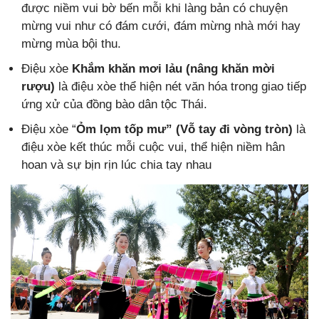
được niềm vui bờ bến mỗi khi làng bản có chuyện
mừng vui như có đám cưới, đám mừng nhà mới hay
mừng mùa bội thu.
Điệu xòe
Khắm khăn mơi lảu (nâng khăn mời
rượu)
là điệu xòe thể hiện nét văn hóa trong giao tiếp
ứng xử của đồng bào dân tộc Thái.
Điệu xòe “
Ỏm lọm tốp mư” (Vỗ tay đi vòng tròn)
là
điệu xòe kết thúc mỗi cuộc vui, thể hiện niềm hân
hoan và sự bịn rịn lúc chia tay nhau