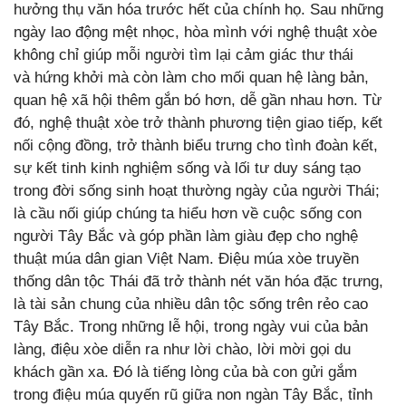
hưởng thụ văn hóa trước hết của chính họ. Sau những
ngày lao động mệt nhọc, hòa mình với nghệ thuật xòe
không chỉ giúp mỗi người tìm lại cảm giác thư thái
và hứng khởi mà còn làm cho mối quan hệ làng bản,
quan hệ xã hội thêm gắn bó hơn, dễ gần nhau hơn. Từ
đó, nghệ thuật xòe trở thành phương tiện giao tiếp, kết
nối cộng đồng, trở thành biểu trưng cho tình đoàn kết,
sự kết tinh kinh nghiệm sống và lối tư duy sáng tạo
trong đời sống sinh hoạt thường ngày của người Thái;
là cầu nối giúp chúng ta hiểu hơn về cuộc sống con
người Tây Bắc và góp phần làm giàu đẹp cho nghệ
thuật múa dân gian Việt Nam. Điệu múa xòe truyền
thống dân tộc Thái đã trở thành nét văn hóa đặc trưng,
là tài sản chung của nhiều dân tộc sống trên rẻo cao
Tây Bắc. Trong những lễ hội, trong ngày vui của bản
làng, điệu xòe diễn ra như lời chào, lời mời gọi du
khách gần xa. Đó là tiếng lòng của bà con gửi gắm
trong điệu múa quyến rũ giữa non ngàn Tây Bắc, tỉnh