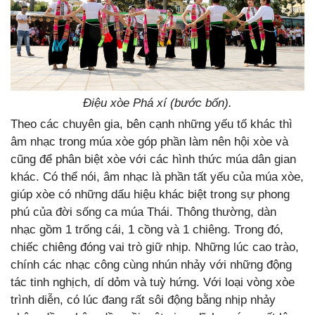
Điệu xòe Phá xí (bước bốn).
Theo các chuyên gia, bên cạnh những yếu tố khác thì
âm nhạc trong múa xòe góp phần làm nên hội xòe và
cũng để phân biệt xòe với các hình thức múa dân gian
khác. Có thể nói, âm nhạc là phần tất yếu của múa xòe,
giúp xòe có những dấu hiệu khác biệt trong sự phong
phú của đời sống ca múa Thái. Thông thường, dàn
nhạc gồm 1 trống cái, 1 cồng và 1 chiêng. Trong đó,
chiếc chiêng đóng vai trò giữ nhịp. Những lúc cao trào,
chính các nhạc công cùng nhún nhảy với những động
tác tinh nghịch, dí dỏm và tuỳ hứng. Với loại vòng xòe
trình diễn, có lúc đang rất sôi động bằng nhịp nhảy