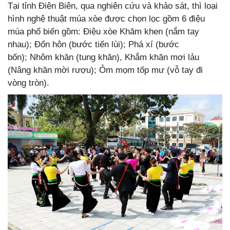
Tại tỉnh Điện Biên, qua nghiên cứu và khảo sát, thì loại
hình nghệ thuật múa xòe được chọn lọc gồm 6 điệu
múa phổ biến gồm: Điệu xòe Khăm khen (nắm tay
nhau); Đổn hôn (bước tiến lùi); Phá xí (bước
bốn); Nhôm khăn (tung khăn), Khắm khăn mơi lảu
(Nâng khăn mời rượu); Ỏm mọm tốp mư (vỗ tay đi
vòng tròn).