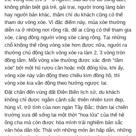
không phân biệt già trẻ, gái trai, người trong làng bản
hay người bản khác, thậm chí du khách cũng có thể
tham dự vòng xòe. Vì đặc điểm này, múa xòe thường
diễn ra ở những nơi rộng rãi, để ai cũng có thể tham gia
xòe, càng đông người vòng xòe càng rộng. Tại những
chỗ không thể rộng vòng xòe hơn được nữa, người ra
thường chủ động tách vòng xòe ra làm 2, 3 vòng tròn
đồng tâm. Mỗi vòng xòe thường được xác định “tâm
xòe” bởi một hũ rượu cần hoặc một đống lửa, khi ấy,
vòng xòe này vận động theo chiều kim đồng hồ, thì
vòng xòe kia vận động theo hướng ngược lại.
Đặt chân đến vùng đất Điện Biên lịch sử, du khách
không chỉ được ngắm cảnh sắc thiên nhiên tươi đẹp,
hùng vĩ, trữ tình của non ngàn Tây Bắc; thăm lại chiến
trường xưa để sống lại một thời “hoa lửa” của thế hệ
ông cha mà còn được hòa mình trải nghiệm bản sắc
văn hóa dân tộc Thái với những món ăn hấp dẫn, những