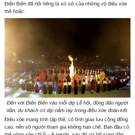
Điện Biên đã nổi tiếng là xứ sở của những vũ điệu xòe
mê hoặc.
Đến với Điện Biên vào mỗi dịp Lễ hội, đông đảo người
dân, du khách có dịp nắm tay trong điệu xòe đoàn kết.
Điệu xòe mang tính tập thể, có tính giao lưu cộng đồng
cao, nên số người tham gia không hạn chế. Ban đầu có
thể vòng xòe chỉ 5 – 6 người, sau đó cứ bổ sung dần,