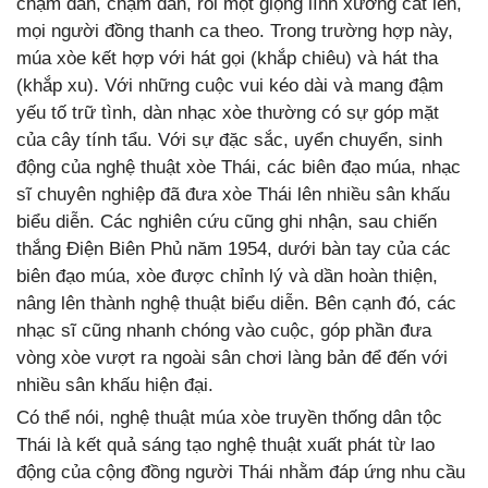
chậm dần, chậm dần, rồi một giọng lĩnh xướng cất lên,
mọi người đồng thanh ca theo. Trong trường hợp này,
múa xòe kết hợp với hát gọi (khắp chiêu) và hát tha
(khắp xu). Với những cuộc vui kéo dài và mang đậm
yếu tố trữ tình, dàn nhạc xòe thường có sự góp mặt
của cây tính tẩu. Với sự đặc sắc, uyển chuyển, sinh
động của nghệ thuật xòe Thái, các biên đạo múa, nhạc
sĩ chuyên nghiệp đã đưa xòe Thái lên nhiều sân khấu
biểu diễn. Các nghiên cứu cũng ghi nhận, sau chiến
thắng Điện Biên Phủ năm 1954, dưới bàn tay của các
biên đạo múa, xòe được chỉnh lý và dần hoàn thiện,
nâng lên thành nghệ thuật biểu diễn. Bên cạnh đó, các
nhạc sĩ cũng nhanh chóng vào cuộc, góp phần đưa
vòng xòe vượt ra ngoài sân chơi làng bản để đến với
nhiều sân khấu hiện đại.
Có thể nói, nghệ thuật múa xòe truyền thống dân tộc
Thái là kết quả sáng tạo nghệ thuật xuất phát từ lao
động của cộng đồng người Thái nhằm đáp ứng nhu cầu