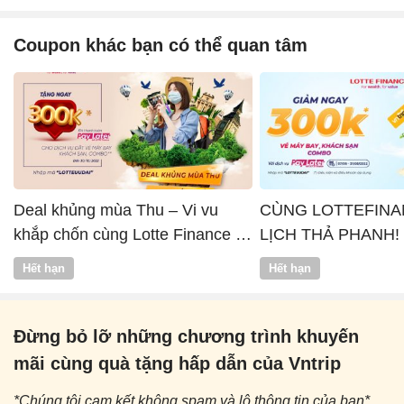
Coupon khác bạn có thể quan tâm
Deal khủng mùa Thu – Vi vu
CÙNG LOTTEFINA
khắp chốn cùng Lotte Finance x
LỊCH THẢ PHANH!
Vntrip
Hết hạn
Hết hạn
Đừng bỏ lỡ những chương trình khuyến
mãi cùng quà tặng hấp dẫn của Vntrip
*Chúng tôi cam kết không spam và lộ thông tin của bạn*