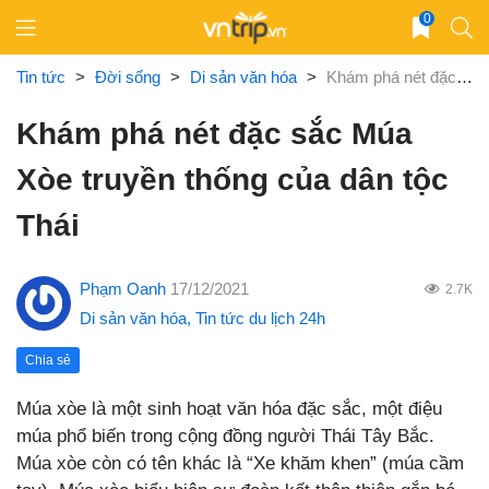
Skip
0
to
content
Tin tức
>
Đời sống
>
Di sản văn hóa
>
Khám phá nét đặc sắc Múa Xòe truyền thống của dân tộc Thái
Khám phá nét đặc sắc Múa
Xòe truyền thống của dân tộc
Thái
Phạm Oanh
17/12/2021
2.7K
Di sản văn hóa
,
Tin tức du lịch 24h
Chia sẻ
Múa xòe là một sinh hoạt văn hóa đặc sắc, một điệu
múa phổ biến trong cộng đồng người Thái Tây Bắc.
Múa xòe còn có tên khác là “Xe khăm khen” (múa cầm