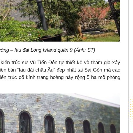
ng – lâu đài Long Island quận 9 (Ảnh: ST)
iến trúc sư Vũ Tiến Đôn tự thiết kế và tham gia xây
ên bản “lâu đài châu Âu” đẹp nhất tại Sài Gòn mà các
iến trúc cổ kính trang hoàng này rộng 5 ha mô phỏng