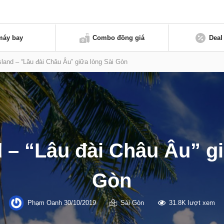
máy bay
Combo đồng giá
Deal
sland – “Lâu đài Châu Âu” giữa lòng Sài Gòn
 – “Lâu đài Châu Âu” g
Gòn
Phạm Oanh
30/10/2019
Sài Gòn
31.8K lượt xem