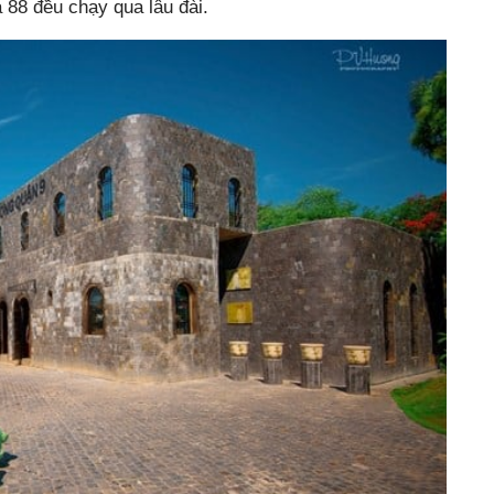
và 88 đều chạy qua lâu đài.