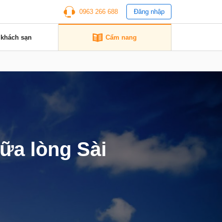
0963 266 688
Đăng nhập
 khách sạn
Cẩm nang
iữa lòng Sài