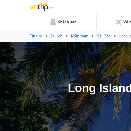
Khách sạn
Vé 
Tin tức
>
Du lịch
>
Miền Nam
>
Sài Gòn
>
Long I
Long Island