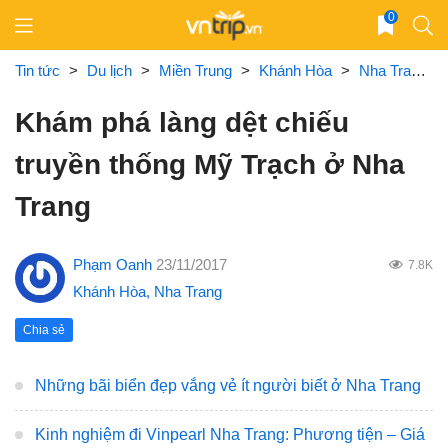
Skip
0
to
content
Tin tức
>
Du lịch
>
Miền Trung
>
Khánh Hòa
>
Nha Trang
Khám phá làng dệt chiếu
truyền thống Mỹ Trạch ở Nha
Trang
Phạm Oanh
23/11/2017
7.8K
Khánh Hòa
,
Nha Trang
Chia sẻ
Những bãi biển đẹp vắng vẻ ít người biết ở Nha Trang
Kinh nghiệm đi Vinpearl Nha Trang: Phương tiện – Giá