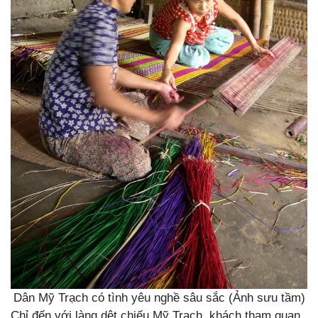
Dân Mỹ Trạch có tình yêu nghề sâu sắc (Ảnh sưu tầm)
Chỉ đến với làng dệt chiếu Mỹ Trạch, khách tham quan