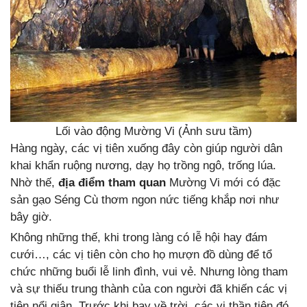
Lối vào động Mường Vi (Ảnh sưu tầm)
Hàng ngày, các vị tiên xuống đây còn giúp người dân
khai khẩn ruộng nương, dạy họ trồng ngô, trống lúa.
Nhờ thế,
địa điểm tham quan
Mường Vi mới có đặc
sản gạo Séng Cù thơm ngon nức tiếng khắp nơi như
bây giờ.
Không những thế, khi trong làng có lễ hội hay đám
cưới…, các vị tiên còn cho họ mượn đồ dùng để tổ
chức những buổi lễ linh đình, vui vẻ. Nhưng lòng tham
và sự thiếu trung thành của con người đã khiến các vị
tiên nổi giận. Trước khi bay về trời, các vị thần tiên đó