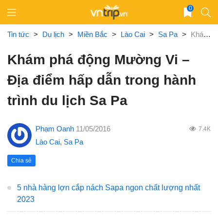
Skip
0
to
content
Tin tức
>
Du lịch
>
Miền Bắc
>
Lào Cai
>
Sa Pa
>
Khám phá động Mường Vi – Địa điểm hấp dẫn trong hành trình du lịch Sa Pa
Khám phá động Mường Vi –
Địa điểm hấp dẫn trong hành
trình du lịch Sa Pa
Phạm Oanh
11/05/2016
7.4K
Lào Cai
,
Sa Pa
Chia sẻ
5 nhà hàng lợn cắp nách Sapa ngon chất lượng nhất
2023