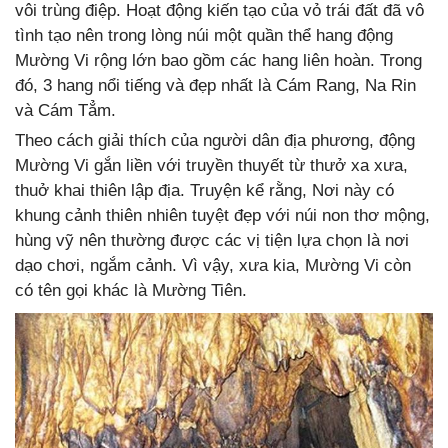
vôi trùng điệp. Hoạt động kiến tạo của vỏ trái đất đã vô
tình tạo nên trong lòng núi một quần thể hang động
Mường Vi rộng lớn bao gồm các hang liên hoàn. Trong
đó, 3 hang nổi tiếng và đẹp nhất là Cám Rang, Na Rin
và Cám Tẳm.
Theo cách giải thích của người dân địa phương, động
Mường Vi gắn liền với truyền thuyết từ thưở xa xưa,
thuở khai thiên lập địa. Truyện kể rằng, Nơi này có
khung cảnh thiên nhiên tuyệt đẹp với núi non thơ mộng,
hùng vỹ nên thường được các vị tiện lựa chọn là nơi
dạo chơi, ngắm cảnh. Vì vậy, xưa kia, Mường Vi còn
có tên gọi khác là Mường Tiên.