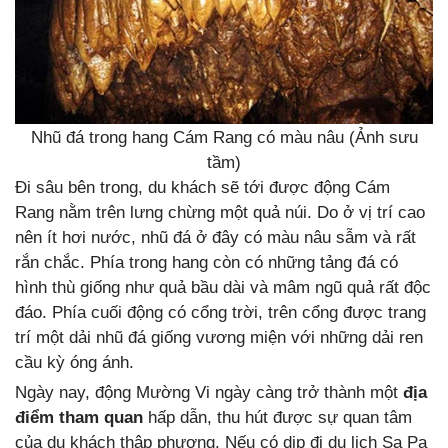
Nhũ đá trong hang Cám Rang có màu nâu (Ảnh sưu
tầm)
Đi sâu bên trong, du khách sẽ tới được động Cám
Rang nằm trên lưng chừng một quả núi. Do ở vị trí cao
nên ít hơi nước, nhũ đá ở đây có màu nâu sẫm và rất
rắn chắc. Phía trong hang còn có những tảng đá có
hình thù giống như quả bầu dài và mâm ngũ quả rất độc
đáo. Phía cuối động có cổng trời, trên cổng được trang
trí một dải nhũ đá giống vương miện với những dải ren
cầu kỳ óng ánh.
Ngày nay, động Mường Vi ngày càng trở thành một
địa
điểm tham quan
hấp dẫn, thu hút được sự quan tâm
của du khách thập phương. Nếu có dịp đi du lịch Sa Pa