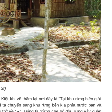
 St)
iệt khi về thăm lại nơi đây là “Tại khu rừng biên giới
ội ta chuyển sang khu rừng bên kia phía nước bạn và
ại trở về “R”. Đúng là “rừng che bộ đội, rừng vây quân