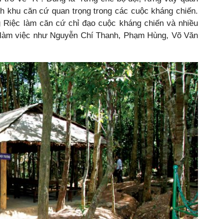
nh khu căn cứ quan trọng trong các cuộc kháng chiến.
 Riệc làm căn cứ chỉ đạo cuộc kháng chiến và nhiều
y làm việc như Nguyễn Chí Thanh, Phạm Hùng, Võ Văn