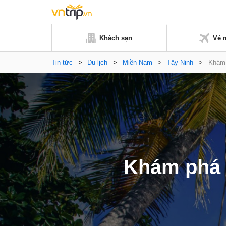
Khách sạn
Vé 
Tin tức
>
Du lịch
>
Miền Nam
>
Tây Ninh
>
Khám 
Khám phá 