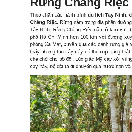
Rừng Chàng Riệc
Theo chân các hành trình
du lịch Tây Ninh
, 
Chàng Riệc
. Rừng nằm trong địa phận đường 
Tây Ninh. Rừng Chàng Riệc nằm ở khu vực b
phố Hồ Chí Minh hơn 100 km với đường xuyê
phòng Xa Mát, xuyên qua các cánh rừng già v
thấy những tán cây cây cổ thụ rợp bóng thậ
che chở cho bộ đội. Lúc giặc Mỹ cày xới vùn
cây này, bộ đội ta di chuyển qua nước bạn và kh