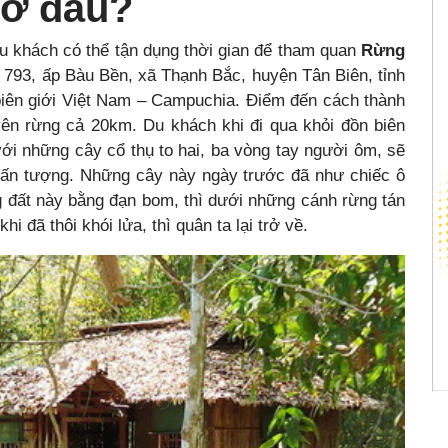
 ở đâu?
du khách có thể tận dụng thời gian để tham quan
Rừng
793, ấp Bàu Bền, xã Thạnh Bắc, huyện Tân Biên, tỉnh
iên giới Việt Nam – Campuchia. Điểm đến cách thành
n rừng cả 20km. Du khách khi đi qua khỏi đồn biên
ới những cây cổ thụ to hai, ba vòng tay người ôm, sẽ
t ấn tượng. Những cây này ngày trước đã như chiếc ô
g đất này bằng đạn bom, thì dưới những cánh rừng tán
i đã thôi khói lửa, thì quân ta lại trở về.