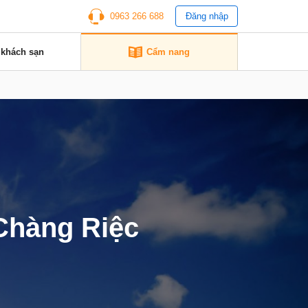
0963 266 688
Đăng nhập
 khách sạn
Cẩm nang
Chàng Riệc