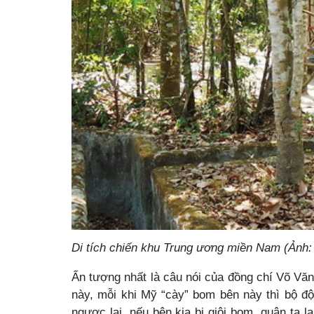
Di tích chiến khu Trung ương miền Nam (Ảnh:
Ấn tượng nhất là câu nói của đồng chí Võ Văn K
này, mỗi khi Mỹ “cày” bom bên này thì bộ đ
ngược lại, nếu bên kia bị giội bom, quân ta l