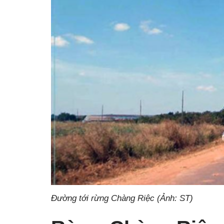
Đường tới rừng Chàng Riệc (Ảnh: ST)