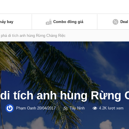
máy bay
Combo đồng giá
Deal
phá di tích anh hùng Rừng Chàng Riệc
di tích anh hùng Rừng 
Phạm Oanh
20/04/2017
Tây Ninh
4.2K lượt xem