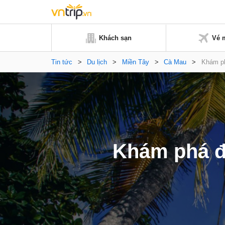
Khách sạn
Vé 
Tin tức
>
Du lịch
>
Miền Tây
>
Cà Mau
>
Khám ph
Khám phá đ