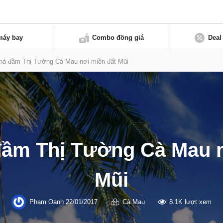
máy bay
Combo đồng giá
Deal
á đầm Thị Tường Cà Mau nơi miền đất Mũi
ầm Thị Tường Cà Mau n
Mũi
Phạm Oanh
22/01/2017
Cà Mau
8.1K lượt xem