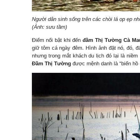
Người dân sinh sống trên các chòi lá ọp ẹp n
(Ảnh: sưu tầm)
Điểm nổi bật khi đến
đầm Thị Tường Cà Ma
giữ tôm cá ngày đêm. Hình ảnh đặt nó, đó, 
nhưng trong mắt khách du lịch đó lại là niềm
Đầm Thị Tường
được mệnh danh là “biển hồ g