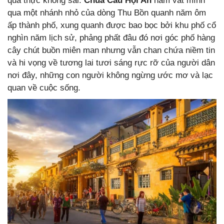
quả thực không sai.
Chùa Cầu Hội An
nằm vắt mình
qua một nhánh nhỏ của dòng Thu Bồn quanh năm ôm
ấp thành phố, xung quanh được bao bọc bởi khu phố cổ
nghìn năm lịch sử, phảng phất đâu đó nơi góc phố hàng
cây chút buồn miên man nhưng vẫn chan chứa niềm tin
và hi vọng về tương lai tươi sáng rực rỡ của người dân
nơi đây, những con người không ngừng ước mơ và lạc
quan về cuộc sống.