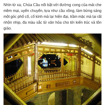
Nhìn từ xa, Chùa Cầu nổi bật với đường cong của mái che
mềm mại, uyển chuyển, tựa như cầu vồng, làm bừng sáng
một góc phố cổ, cổ kính mà lại hiện đại, trầm mặc mà lại rất
nhộn nhịp, đa màu sắc từ văn hóa cho tới kiến trúc và tôn
giáo.