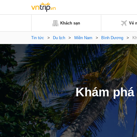
Khách sạn
Vé 
Tin tức
>
Du lịch
>
Miền Nam
>
Bình Dương
>
Kh
Khám phá 