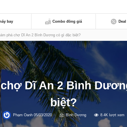
máy bay
Combo đồng giá
Deal
ám phá chợ Dĩ An 2 Bình Dương có gì đặc biệt?
chợ Dĩ An 2 Bình Dương
biệt?
Phạm Oanh
05/03/2020
Bình Dương
8.4K lượt xem