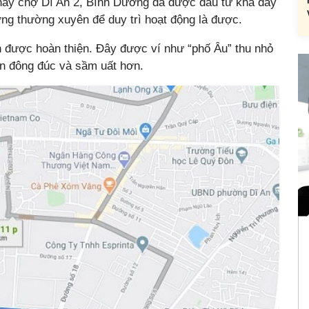
nay chợ Dĩ An 2, Bình Dương đã được đầu tư khá đầy
ỡng thường xuyên để duy trì hoạt động là được.
n được hoàn thiện. Đây được ví như “phố Âu” thu nhỏ
ên đông đúc và sầm uất hơn.