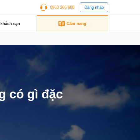
0963 266 688
Đăng nhập
 khách sạn
Cẩm nang
 có gì đặc