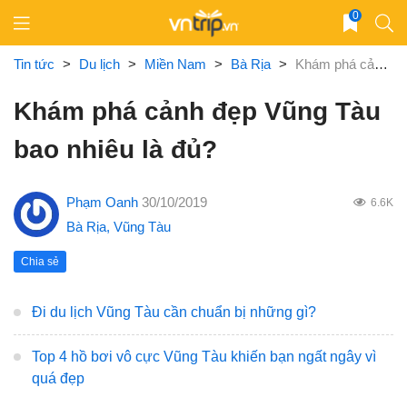
Skip
0
to
content
Tin tức
>
Du lịch
>
Miền Nam
>
Bà Rịa
>
Khám phá cảnh đẹp Vũng Tàu bao nhiêu là đủ?
Khám phá cảnh đẹp Vũng Tàu
bao nhiêu là đủ?
Phạm Oanh
30/10/2019
6.6K
Bà Rịa
,
Vũng Tàu
Chia sẻ
Đi du lịch Vũng Tàu cần chuẩn bị những gì?
Top 4 hồ bơi vô cực Vũng Tàu khiến bạn ngất ngây vì
quá đẹp