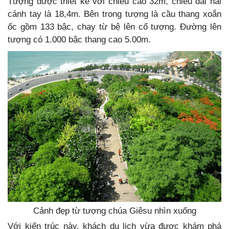
Tượng được thiết kế với chiều cao 32m, chiều dài hai
cánh tay là 18,4m. Bên trong tượng là cầu thang xoắn
ốc gồm 133 bậc, chạy từ bệ lên cổ tượng. Đường lên
tượng có 1.000 bậc thang cao 5.00m.
Cảnh đẹp từ tượng chúa Giêsu nhìn xuống
Với kiến trúc này, khách du lịch vừa được khám phá