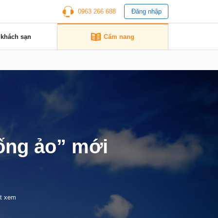
0963 266 688
Đăng nhập
 khách sạn
Cẩm nang
ống ảo” mới
ợt xem