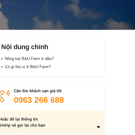
Nội dung chính
Nông trại B&U Farm ở đâu?
Có gì thú vị ở B&U Farm?
Cần tìm khách sạn giá tốt
0963 266 688
Hoặc để lại thông tin
Vntrip sẽ gọi lại cho bạn