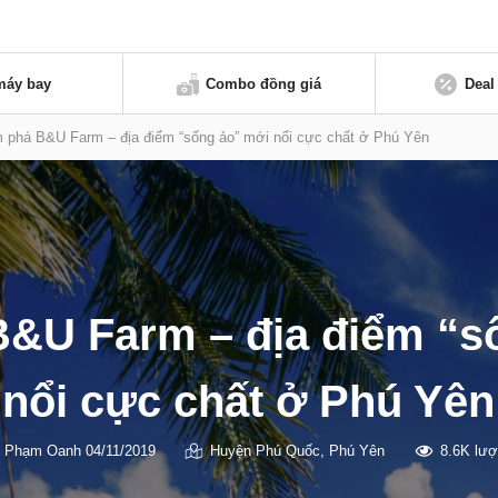
máy bay
Combo đồng giá
Deal
 phá B&U Farm – địa điểm “sống ảo” mới nổi cực chất ở Phú Yên
&U Farm – địa điểm “s
nổi cực chất ở Phú Yên
Phạm Oanh
04/11/2019
Huyện Phú Quốc
,
Phú Yên
8.6K lư