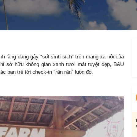
nh làng đang gây “sốt sình sịch” trên mạng xã hội của
 chỉ sở hữu không gian xanh tươi mát tuyệt đẹp, B&U
c bạn trẻ tới check-in “rần rần” luôn đó.