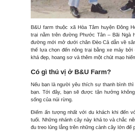
B&U farm thuộc xã Hòa Tâm huyện Đông Hòa
trại nằm trên đường Phước Tân – Bãi Ngà 
đường mới mở dưới chân Đèo Cả dẫn về sân 
thể lựa chọn đến nông trại bằng xe máy bởi
khá đẹp, hoang sơ và thêm một chút mạo hiểm
Có gì thú vị ở B&U Farm?
Nếu bạn là người yêu thích sự thanh bình th
bạn. Tới đây, bạn sẽ được tận hưởng không 
sống của núi rừng.
Điểm ấn tượng nhất với du khách khi đến v
tuổi. Những nhánh cây này khá to và chắc nên
đu treo lủng lẳng trên những cành cây lớn để