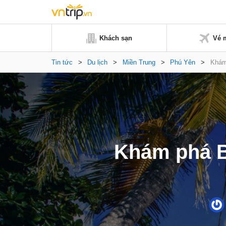
Khách sạn
Vé 
Tin tức
>
Du lịch
>
Miền Trung
>
Phú Yên
>
Khám
Khám phá B