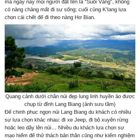
mà ngày nay mọi người đặt tên là “Suối Vàng”, không
có nàng chàng mất đi sự sống; cuối cùng K’lang lựa
chọn cái chết để đi theo nàng Hơ Bian.
Quang cảnh dưới chân núi đẹp lung linh huyền ảo được
chụp từ đỉnh Lang Biang (ảnh sưu tầm)
Để chinh phục ngọn núi Lang Biang du khách có nhiều
sự lựa chọn khác nhau: đi xe Jeep, đi bộ xuyên rừng
hoặc leo dây lên núi… Nhiều du khách lựa chọn sự
mạo hiểm để thử thách bản thân cũng như kiểm nghiệm