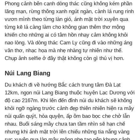
Phong cảnh bên cạnh dòng thác cũng không kém phần
lãng mạn, rừng thông xanh ngút ngàn, cành lá rung rinh
vươn mình theo từng làn gió, ánh mặt trời xuyên qua
từng kẽ lá càng làm cho không gian thêm thơ mộng
khiến cho những ai có tâm hồn nhạy cảm không khỏi
nao lòng. Và dòng thác Cam Ly cũng đi vào những áng
văn thơ, nhạc họa mà nhẹ nhàng tự nhiên như thế.
Chụp ảnh selfie ở đây thật không còn gì thú vị hơn.
Núi Lang Biang
Du khách đi về hướng Bắc cách trung tâm Đà Lạt
12km, ngọn núi Lang Biang thuộc huyện Lạc Dương với
độ cao 2167m. Khi lên đến đỉnh núi du khách sẽ không
khỏi ngỡ ngàng trước cảnh đẹp thiên nhiên hiện ra mây
núi quấn quýt, hòa quyện, ấp ôm bao bọc che chở lẫn
nhau. Buổi sáng mây chưa tan tầm nhìn sẽ hạn chế
nhưng khi ánh mặt trời lên chiếu những tia nắng vàng
rực xuyên qua làn mây mỏng nhẹ tạo nên khung cảnh