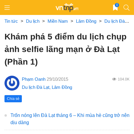
Skip
0
to
content
Tin tức
>
Du lịch
>
Miền Nam
>
Lâm Đồng
>
Du lịch Đà Lạt
Khám phá 5 điểm du lịch chụp
ảnh selfie lãng mạn ở Đà Lạt
(Phần 1)
Phạm Oanh
29/10/2015
104.0K
Du lịch Đà Lạt
,
Lâm Đồng
Chia sẻ
Trốn nóng lên Đà Lạt tháng 6 – Khi mùa hè cũng trở nên
dịu dàng