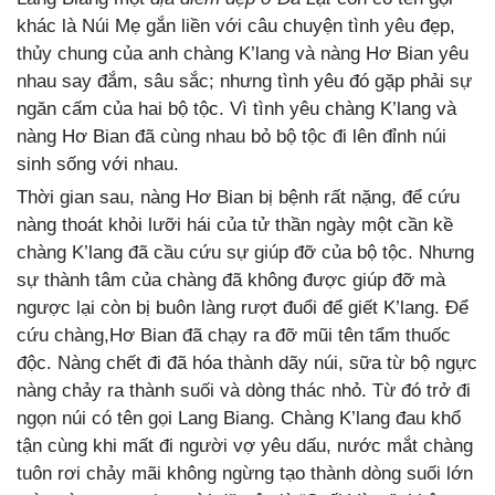
khác là Núi Mẹ gắn liền với câu chuyện tình yêu đẹp,
thủy chung của anh chàng K’lang và nàng Hơ Bian yêu
nhau say đắm, sâu sắc; nhưng tình yêu đó gặp phải sự
ngăn cấm của hai bộ tộc. Vì tình yêu chàng K’lang và
nàng Hơ Bian đã cùng nhau bỏ bộ tộc đi lên đỉnh núi
sinh sống với nhau.
Thời gian sau, nàng Hơ Bian bị bệnh rất nặng, để cứu
nàng thoát khỏi lưỡi hái của tử thần ngày một cần kề
chàng K’lang đã cầu cứu sự giúp đỡ của bộ tộc. Nhưng
sự thành tâm của chàng đã không được giúp đỡ mà
ngược lại còn bị buôn làng rượt đuổi để giết K’lang. Để
cứu chàng,Hơ Bian đã chạy ra đỡ mũi tên tẩm thuốc
độc. Nàng chết đi đã hóa thành dãy núi, sữa từ bộ ngực
nàng chảy ra thành suối và dòng thác nhỏ. Từ đó trở đi
ngọn núi có tên gọi Lang Biang. Chàng K’lang đau khổ
tận cùng khi mất đi người vợ yêu dấu, nước mắt chàng
tuôn rơi chảy mãi không ngừng tạo thành dòng suối lớn