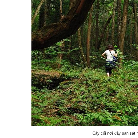
Cây cối nơi đây san sát 