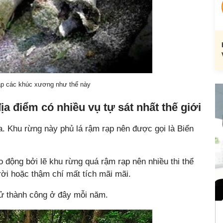
gặp các khúc xương như thế này
a điểm có nhiều vụ tự sát nhất thế giới
. Khu rừng này phủ lá rậm rạp nên được gọi là Biển
o động bởi lẽ khu rừng quá rậm rạp nên nhiều thi thể
rời hoặc thậm chí mất tích mãi mãi.
tử thành công ở đây mỗi năm.