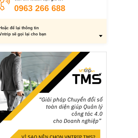
Khu rừng tự sát có thể bị ma ám
0963 266 688
Nhiều cuộc tìm kiếm đã được tổ chức hằng năm từ
năm 1970
Cắm trại cũng có thể rơi vào diện nghi vấn
Hoặc để lại thông tin
Vntrip sẽ gọi lại cho bạn
Nhiều người phải dùng băng dính để tránh bị lạc
Bạn sẽ không thể gọi điện nhờ ai đó trợ giúp được
Đi dọc con đường có thể phát hiện ra những sự thật
rùng rợn