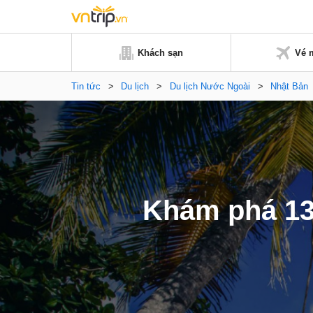
Khách sạn
Vé 
Tin tức
>
Du lịch
>
Du lịch Nước Ngoài
>
Nhật Bản
Khám phá 13 