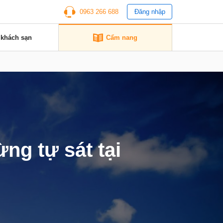
0963 266 688
Đăng nhập
 khách sạn
Cẩm nang
ng tự sát tại