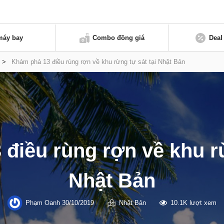
máy bay
Combo đồng giá
Deal
>
Khám phá 13 điều rùng rợn về khu rừng tự sát tại Nhật Bản
điều rùng rợn về khu rừ
Nhật Bản
Phạm Oanh
30/10/2019
Nhật Bản
10.1K lượt xem