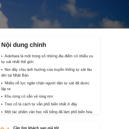
Nội dung chính
Aokihara là một trong số những địa điểm có nhiều vụ
tự sát nhất thế giới
Nơi đây chịu ảnh hưởng của truyền thống tự sát lâu
đời tại Nhật Bản
Nhiều nỗ lực ngăn chặn người dân tự sát đã được
lập ra
Khu rừng có sẵn vẻ rùng rợn
Treo cổ là cách tự vẫn phổ biến nhất ở đây
Một tác phẩm văn học nổi tiếng đã làm phổ biến hóa
truyền thống tự sát ở đây
Nơi đây còn có câu chuyện cũng u ám không kém
Cần tìm khách sạn giá tốt