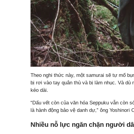
Theo nghi thức này, một samurai sẽ tự mổ bụng 
bị rơi vào tay quân thù và bị làm nhục. Và d
kéo dài.
“Dấu vết còn của văn hóa Seppuku vẫn còn sót
là hành động bảo vệ danh dự,” ông Yoshinori C
Nhiều nỗ lực ngăn chặn người dân