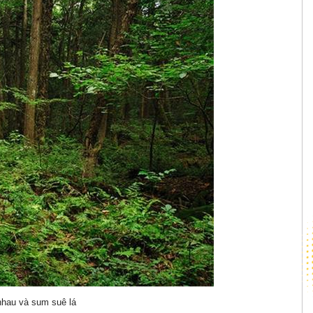
nhau và sum suê lá