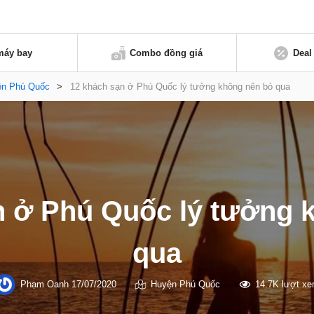
máy bay
Combo đồng giá
Deal
ện Phú Quốc
>
12 khách sạn ở Phú Quốc lý tưởng không nên bỏ qua
n ở Phú Quốc lý tưởng 
qua
Phạm Oanh
17/07/2020
Huyện Phú Quốc
14.7K lượt x