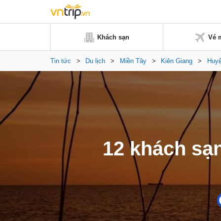
Khách sạn
Vé 
Tin tức
>
Du lịch
>
Miền Tây
>
Kiên Giang
>
Huy
12 khách sạ