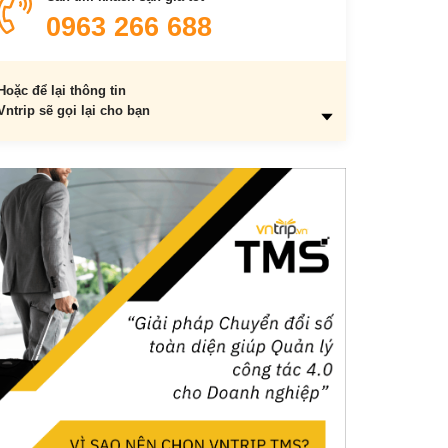
Khách sạn tại Daisy Village Resort & Spa
0963 266 688
Sophi Hostel
Khách sạn tại Cassia Cottage
Hoặc để lại thông tin
Vntrip sẽ gọi lại cho bạn