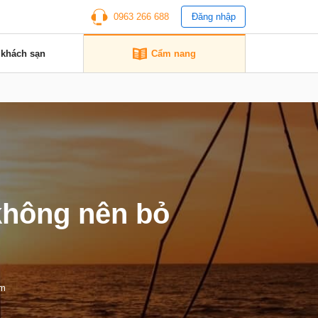
0963 266 688
Đăng nhập
 khách sạn
Cẩm nang
không nên bỏ
em