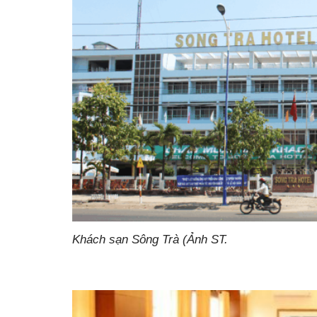
Khách sạn Sông Trà (Ảnh ST.