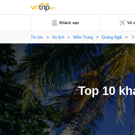
Khách sạn
Vé 
Tin tức
>
Du lịch
>
Miền Trung
>
Quảng Ngãi
>
To
Top 10 kh