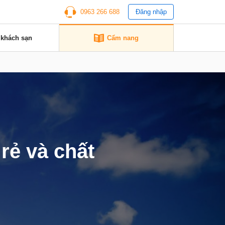
0963 266 688
Đăng nhập
 khách sạn
Cẩm nang
rẻ và chất