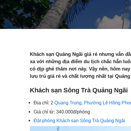
Khách sạn Quảng Ngãi giá rẻ nhưng vẫn đầy 
xa với những địa điểm du lịch chắc hẳn luô
có dịp ghé thăm nơi này. Vậy nên, hôm na
lưu trú giá rẻ và chất lượng nhất tại Quảng
Khách sạn Sông Trà Quảng Ngãi
Địa chỉ: 2
Quang Trung, Phường Lê Hồng Phon
Giá chỉ từ: 340.000đ/phòng
Đặt phòng Khách sạn Sông Trà Quảng Ngãi