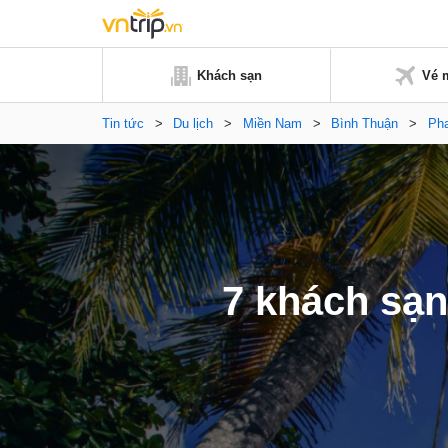
Khách sạn
Vé 
Tin tức
>
Du lịch
>
Miền Nam
>
Bình Thuận
>
Pha
7 khách sạn