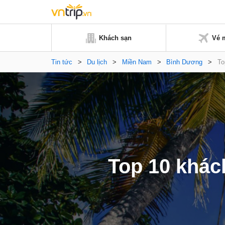
Khách sạn
Vé 
Tin tức
>
Du lịch
>
Miền Nam
>
Bình Dương
>
To
Top 10 khác