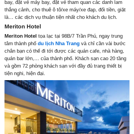
bay, đặt vé máy bay, đặt vé tham quan các danh lam
thắng cảnh, cho thuê ô tô/xe máy/xe đạp, đổi tiền, giặt
là… các dịch vụ thuận tiện nhất cho khách du lịch.
Meriton Hotel
Meriton Hotel
tọa lạc tại 98B/7 Trần Phú, ngay trung
tâm thành phố
du lịch Nha Trang
và chỉ cần vài bước
chân bạn có thể đi tới được các quán cafe, nhà hàng,
quán bar lớn,… của thành phố. Khách sạn cao 20 tầng
và gồm 72 phòng khách sạn với đầy đủ trang thiết bị
tiện nghi, hiện đại.