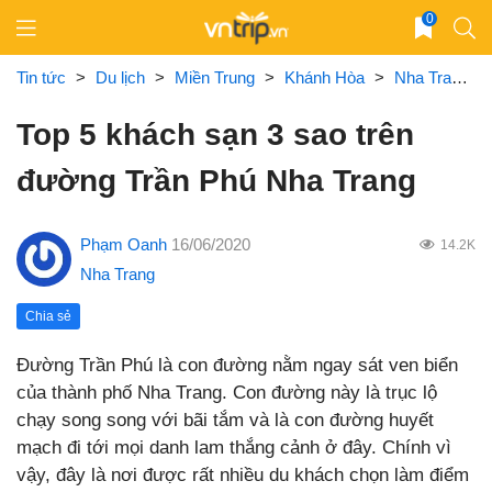
Skip
0
to
content
Tin tức
>
Du lịch
>
Miền Trung
>
Khánh Hòa
>
Nha Trang
Top 5 khách sạn 3 sao trên
đường Trần Phú Nha Trang
Phạm Oanh
16/06/2020
14.2K
Nha Trang
Chia sẻ
Đường Trần Phú là con đường nằm ngay sát ven biển
của thành phố Nha Trang. Con đường này là trục lộ
chạy song song với bãi tắm và là con đường huyết
mạch đi tới mọi danh lam thắng cảnh ở đây. Chính vì
vậy, đây là nơi được rất nhiều du khách chọn làm điểm