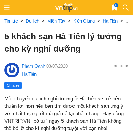
Skip
0
to
content
Tin tức
>
Du lịch
>
Miền Tây
>
Kiên Giang
>
Hà Tiên
>
5 k
5 khách sạn Hà Tiên lý tưởng
cho kỳ nghỉ dưỡng
Phạm Oanh
03/07/2020
10.1K
Hà Tiên
Chia sẻ
Một chuyến du lịch nghỉ dưỡng ở Hà Tiên sẽ trở nên
thuận lợi hơn nếu bạn tìm được một khách sạn ưng ý
với chất lượng tốt mà giá cả lại phải chăng. Hãy cùng
VNTRIP.VN “bỏ túi” ngay 5 khách sạn Hà Tiên không
thể bỏ lỡ cho kì nghỉ dưỡng tuyệt vời bạn nhé!