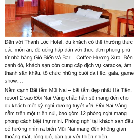
Đến với Thành Lộc Hotel, du khách có thể thưởng thức
các món ăn, đồ uống hấp dẫn với thực đơn phong phú
từ nhà hàng Gió Biển và Bar – Coffee Hương Xưa. Bên
cạnh đó, khách sạn còn cung cấp dịch vụ karaoke, âm
thanh sân khấu, tổ chức những buổi dạ tiệc, gala, game
show,…
Nằm cạnh Bãi tắm Mũi Nai – bãi tắm đẹp nhất Hà Tiên,
resort 2 sao Đồi Nai Vàng chắc hẳn sẽ mang đến cho
du khách một kỳ nghỉ dưỡng tuyệt vời. Đồi Nai Vàng
nằm trên một triền núi, bao gồm 12 phòng nghỉ mang
phong cách biệt thự mini. Phòng nghỉ tại khách sạn đều
có hướng nhìn ra biển Mũi Nai mang đến không gian
thoáng mát, lộng gió, gần gũi với thiên nhiên.