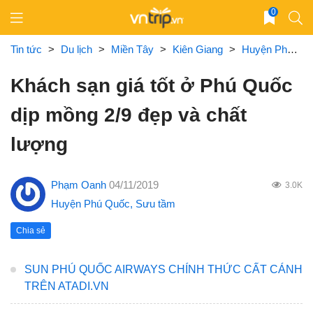
Skip
0
to
content
Tin tức
>
Du lịch
>
Miền Tây
>
Kiên Giang
>
Huyện Phú Quốc
Khách sạn giá tốt ở Phú Quốc
dịp mồng 2/9 đẹp và chất
lượng
Phạm Oanh
04/11/2019
3.0K
Huyện Phú Quốc
,
Sưu tầm
Chia sẻ
SUN PHÚ QUỐC AIRWAYS CHÍNH THỨC CẤT CÁNH
TRÊN ATADI.VN