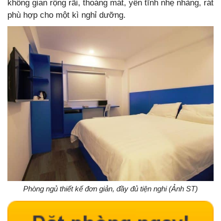
không gian rộng rãi, thoáng mát, yên tĩnh nhẹ nhàng, rát
phù hợp cho một kì nghỉ dưỡng.
Phòng ngủ thiết kế đơn giản, đầy đủ tiện nghi (Ảnh ST)