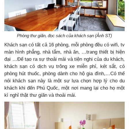
Phòng thư giãn, đọc sách của khách sạn (Ảnh ST)
Khách sạn có tất cả 16 phòng, mỗi phòng đều có wifi, tv
màn hình phẳng, nhà tắm, nhà ăn, …trang thiết bị hiện
đại …Để tạo ra sự thoải mái và tiện nghi của du khách,
khách sạn có dịch vụ trông xe miễn phí, két sắt, có
phòng hút thuốc, phòng dành cho hộ gia đình,…Có thể
nói khách sạn này là một sự lựa chọn hợp lý cho du
khách khi đến Phú Quốc, một nơi mang lại cho họ một
kì nghỉ thật thư giãn và thoải mái.