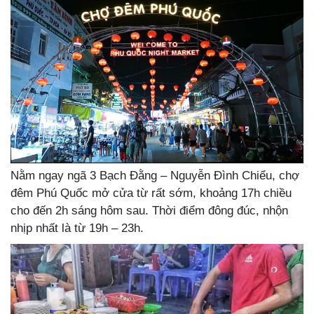
Nằm ngay ngã 3 Bạch Đằng – Nguyễn Đình Chiểu, chợ
đêm Phú Quốc mở cửa từ rất sớm, khoảng 17h chiều
cho đến 2h sáng hôm sau. Thời điểm đông đúc, nhộn
nhịp nhất là từ 19h – 23h.