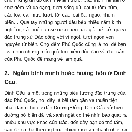
cho những tín đồ đam mê ẩm thực. Các món hải sản ở
chợ đêm rất đa dạng, tươi sống đủ loại từ tôm hùm,
các loại cá, mực tươi, tới các loại ốc, ngao, nhum
biển… Qua tay những người đầu bếp nhiều năm kinh
nghiệm, các món ăn sẽ ngon hơn bao giờ hết bởi gia vị
đặc trưng xứ Đảo cộng với vị ngọt, tươi ngon vẹn
nguyên từ biển. Chợ đêm Phú Quốc cũng là nơi để bạn
lựa chọn những món quà lưu niệm độc đáo và đặc sản
của Phú Quốc để mang về làm quà.
2. Ngắm bình minh hoặc hoàng hôn ở Dinh
Cậu.
Dinh Cậu là một trong những biểu tượng đặc trưng của
đảo Phú Quốc, nơi đây là bãi tắm gần và thuận tiện
nhất dành cho cư dân Dương Đông. Dinh Cậu sở hữu
đường bờ biển dài và xanh ngát có thể nhìn bao quát ra
nhiều khu vực khác của Đảo, đến đây bạn có thể tắm,
sau đó có thể thưởng thức nhiều món ăn nhanh như trái