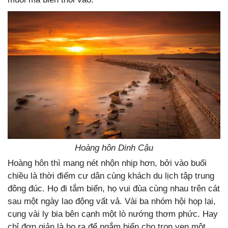
Hoàng hôn Dinh Cậu
Hoàng hôn thì mang nét nhộn nhịp hơn, bởi vào buổi
chiều là thời điểm cư dân cùng khách du lịch tập trung
đông đúc. Họ đi tắm biển, họ vui đùa cùng nhau trên cát
sau một ngày lao động vất vả. Vài ba nhóm hội họp lại,
cụng vài ly bia bên cạnh một lò nướng thơm phức. Hay
chỉ đơn giản là họ ra để ngắm biển cho trọn vẹn một