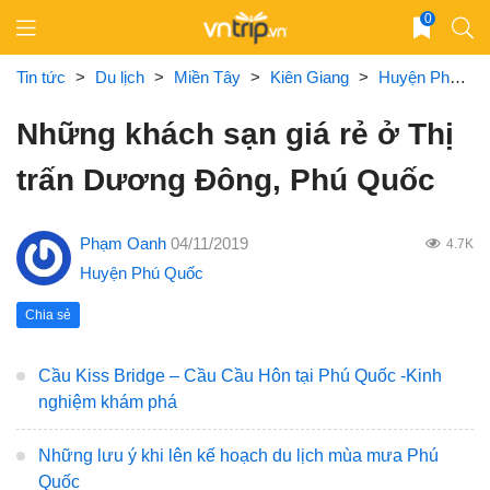
Skip
0
to
content
Tin tức
>
Du lịch
>
Miền Tây
>
Kiên Giang
>
Huyện Phú Quốc
Những khách sạn giá rẻ ở Thị
trấn Dương Đông, Phú Quốc
Phạm Oanh
04/11/2019
4.7K
Huyện Phú Quốc
Chia sẻ
Cầu Kiss Bridge – Cầu Cầu Hôn tại Phú Quốc -Kinh
nghiệm khám phá
Những lưu ý khi lên kế hoạch du lịch mùa mưa Phú
Quốc