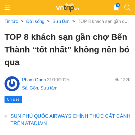
Skip
0
to
content
Tin tức
>
Đời sống
>
Sưu tầm
>
TOP 8 khách sạn gần chợ Bến Thành “tốt nhất” không nên bỏ qua
TOP 8 khách sạn gần chợ Bến
Thành “tốt nhất” không nên bỏ
qua
Phạm Oanh
31/10/2019
12.2K
Sài Gòn
,
Sưu tầm
Chia sẻ
SUN PHÚ QUỐC AIRWAYS CHÍNH THỨC CẤT CÁNH
TRÊN ATADI.VN