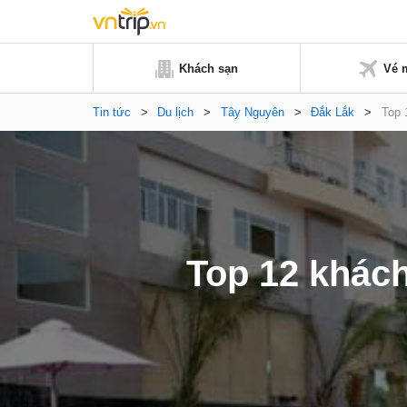
Khách sạn
Vé 
Tin tức
>
Du lịch
>
Tây Nguyên
>
Đắk Lắk
>
Top 
Top 12 khách