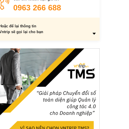
Khách sạn Cao Nguyên Đắk Lắk
0963 266 688
Khách sạn Eden
Khách sạn Hà Nam Ban Mê
Hoặc để lại thông tin
An Nhiên Hotel
Vntrip sẽ gọi lại cho bạn