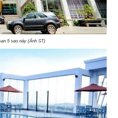
sạn 5 sao này (Ảnh ST)