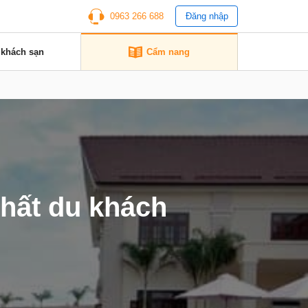
0963 266 688
Đăng nhập
 khách sạn
Cẩm nang
nhất du khách