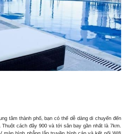
ung tâm thành phố, bạn có thể dễ dàng di chuyển đến
Thuột cách đây 900 và tới sân bay gần nhất là 7km.
V màn hình phẳng lắp truyền hình cáp và kết nối Wifi