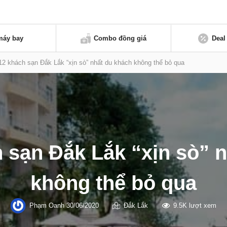
máy bay
Combo đồng giá
Deal
12 khách sạn Đắk Lắk “xịn sò” nhất du khách không thể bỏ qua
 sạn Đắk Lắk “xịn sò” 
không thể bỏ qua
Phạm Oanh
30/06/2020
Đắk Lắk
9.5K lượt xem