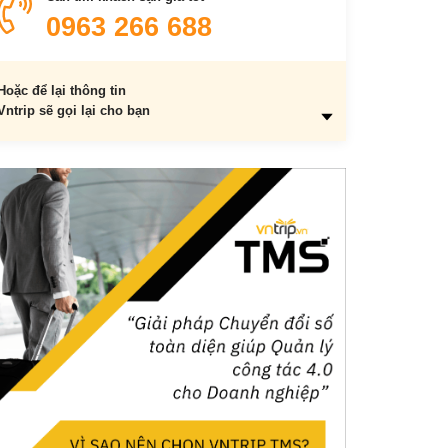
A La Carte Danang Beach
0963 266 688
Holiday Beach Danang Hotel & Spa
Sunflower Hotel 2
Hoặc để lại thông tin
Khách sạn Robin Đà nẵng
Vntrip sẽ gọi lại cho bạn
Diamond Sea
Khách sạn Hilary Đà Nẵng
Khách sạn Richland Đà Nẵng
Mandila Beach
Khách sạn Dana Sea Đà Nẵng
Fusion Suites Danang Beach