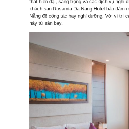
thất hiện đại, sang trọng và các dịch vụ ngh
khách sạn Rosamia Da Nang Hotel bảo đảm ma
Nẵng để công tác hay nghỉ dưỡng. Với vị trí c
này từ sân bay.