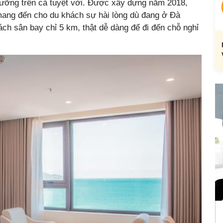
ỉ dưỡng trên cả tuyệt vời. Được xây dựng năm 2018,
ng đến cho du khách sự hài lòng dù đang ở Đà
ách sân bay chỉ 5 km, thật dễ dàng để đi đến chỗ nghỉ