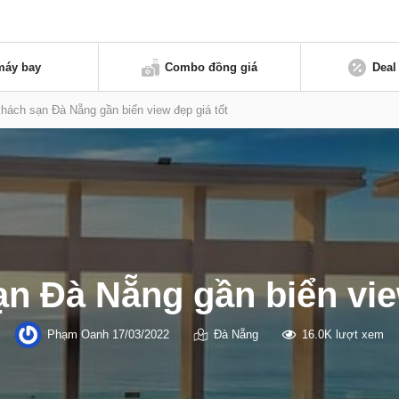
máy bay
Combo đồng giá
Deal
hách sạn Đà Nẵng gần biển view đẹp giá tốt
n Đà Nẵng gần biển vie
Phạm Oanh
17/03/2022
Đà Nẵng
16.0K lượt xem