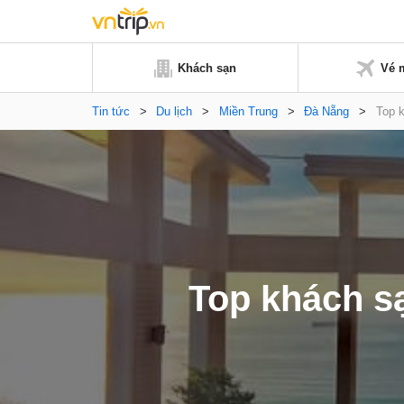
Khách sạn
Vé 
Tin tức
>
Du lịch
>
Miền Trung
>
Đà Nẵng
>
Top k
Top khách sạ