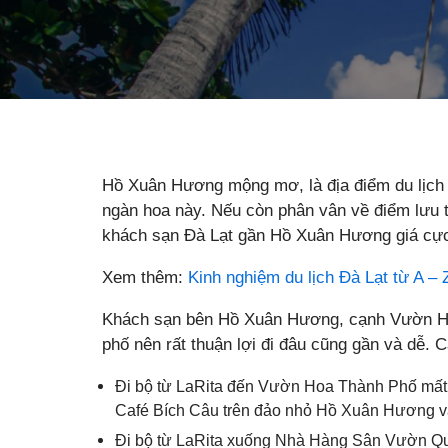
Hồ Xuân Hương mộng mơ, là địa điểm du lịch 
ngàn hoa này. Nếu còn phân vân về điểm lưu t
khách sạn Đà Lạt gần Hồ Xuân Hương giá cực t
Xem thêm:
Kinh nghiệm du lịch Đà Lạt từ A – 
Khách sạn bên Hồ Xuân Hương, cạnh Vườn Hoa
phố nên rất thuận lợi đi đâu cũng gần và dễ. C
Đi bộ từ LaRita đến Vườn Hoa Thành Phố mất 
Café Bích Câu trên đảo nhỏ Hồ Xuân Hương 
Đi bộ từ LaRita xuống Nhà Hàng Sân Vườn Q