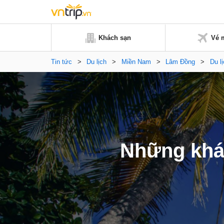
Khách sạn
Vé 
Tin tức
>
Du lịch
>
Miền Nam
>
Lâm Đồng
>
Du l
Những khá