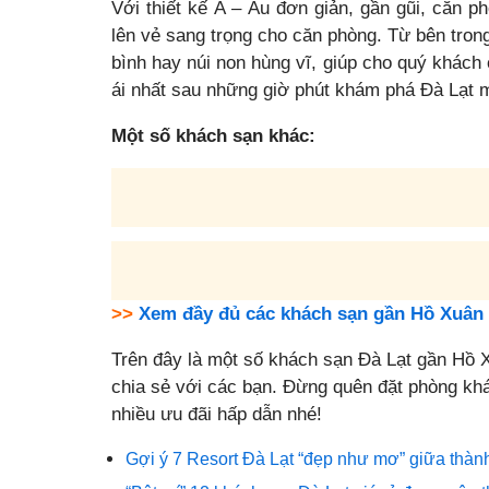
Với thiết kế Á – Âu đơn giản, gần gũi, căn p
lên vẻ sang trọng cho căn phòng. Từ bên tron
bình hay núi non hùng vĩ, giúp cho quý khách co
ái nhất sau những giờ phút khám phá Đà Lạt
Một số khách sạn khác:
>>
Xem đầy đủ các khách sạn gần Hồ Xuâ
Trên đây là một số khách sạn Đà Lạt gần Hồ 
chia sẻ với các bạn. Đừng quên đặt phòng khá
nhiều ưu đãi hấp dẫn nhé!
Gợi ý 7 Resort Đà Lạt “đẹp như mơ” giữa thà