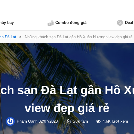
máy bay
Combo đồng giá
Deal
ịch Đà Lạt
>
Những khách sạn Đà Lạt gần Hồ Xuân Hương view đẹp giá rẻ
ch sạn Đà Lạt gần Hồ 
view đẹp giá rẻ
Phạm Oanh
02/07/2020
Sưu tầm
4.6K lượt xem