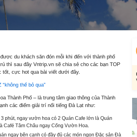
được du khách săn đón mỗi khi đến với thành phố
rú thì sau đây Vntrip.vn sẽ chia sẻ cho các bạn TOP
ốt, cực hot qua bài viết dưới đây.
Z “không thể bỏ qua”
 Thành Phố – là trung tâm giao thông của Thành
ạnh các điểm giải trí nổi tiếng Đà Lạt như:
3 phút, ngay vườn hoa có 2 Quán Cafe lớn là Quán
và Café Tâm Châu ngay Cổng Vườn Hoa.
uán ngay bên cạnh có đầy đủ các món ngon Đặc sản Đà