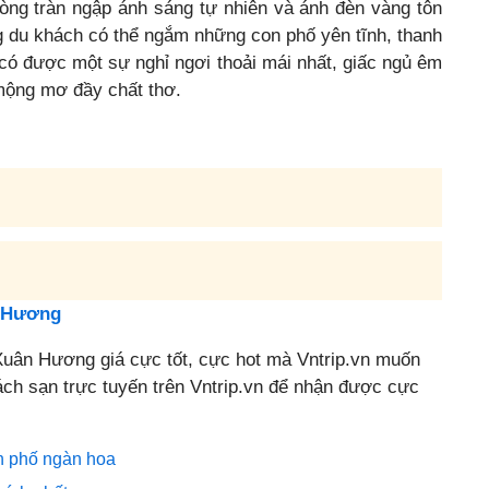
hòng tràn ngập ánh sáng tự nhiên và ánh đèn vàng tôn
g du khách có thể ngắm những con phố yên tĩnh, thanh
́ được một sự nghỉ ngơi thoải mái nhất, giấc ngủ êm
 mộng mơ đầy chất thơ.
n Hương
Xuân Hương giá cực tốt, cực hot mà Vntrip.vn muốn
ch sạn trực tuyến trên Vntrip.vn để nhận được cực
nh phố ngàn hoa