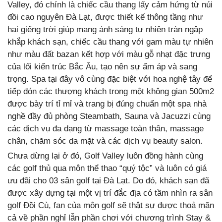
Valley, đó chính là chiếc cầu thang lấy cảm hứng từ núi
đồi cao nguyên Đà Lạt, được thiết kế thông tầng như
hai giếng trời giúp mang ánh sáng tự nhiên tràn ngập
khắp khách sạn, chiếc cầu thang với gam màu tự nhiên
như màu đất bazan kết hợp với màu gỗ nhạt đặc trưng
của lối kiến trúc Bắc Âu, tạo nên sự ấm áp và sang
trọng. Spa tại đây vô cùng đặc biệt với hoa nghệ tây để
tiếp đón các thượng khách trong một không gian 500m2
được bày trí tỉ mỉ và trang bị đúng chuẩn một spa nhà
nghề đầy đủ phòng Steambath, Sauna và Jacuzzi cùng
các dịch vụ đa dạng từ massage toàn thân, massage
chân, chăm sóc da mặt và các dịch vụ beauty salon.
Chưa dừng lại ở đó, Golf Valley luôn đồng hành cùng
các golf thủ qua môn thể thao “quý tộc” và luôn có giá
ưu đãi cho 03 sân golf tại Đà Lạt. Do đó, khách sạn đã
được xây dựng tại một vị trí đắc địa có tầm nhìn ra sân
golf Đồi Cù, fan của môn golf sẽ thật sự được thoả mãn
cả về phần nghỉ lẫn phần chơi với chương trình Stay &