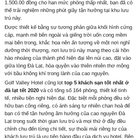
1.500.00 đồng cho hạn mức phòng thấp nhất, bạn đã có
thể trải nghiệm những phút giây tận hưởng tại khu lưu
trú này.
Được thiết kế bằng sự tương phản giữa khối hình cứng
cáp, mạnh mẽ bên ngoài và giếng trời uốn cong mềm
mại bên trong, khắc họa nên ấn tượng về một nơi nghỉ
dưỡng thời thượng, nơi lưu trú này mang theo cái hồn
hào nhoáng của thành phố hiện đại lên núi cao, đặt vào
giữa lòng Đà Lạt, hòa quyện vào thiên nhiên thơ mộng
với bầu không khí trong lành của cao nguyên.
Golf Valley Hotel cũng lọt
top 5 khách sạn tốt nhất ở
đà lạt tết 2020
và có tổng số 164 phòng, thiết kế tinh
tế, nhiều tiện nghi hiện đại. Đặc biệt mỗi phòng đều sở
hữu ban công riêng, có ánh sáng tự nhiên chan hoà để
bạn có thể tận hưởng âm hưởng của cao nguyên Đà
Lạt trong suốt thời gian lưu trú và mọi thứ ở đây đều
chỉnh chu đến từng chi tiết, sự thoải mái riêng tư của
khách lưu trú là ưu tiên hàng đầu của dịch vụ hotel. Bên