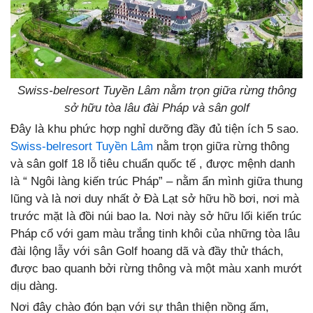
Swiss-belresort Tuyền Lâm nằm trọn giữa rừng thông
sở hữu tòa lâu đài Pháp và sân golf
Đây là khu phức hợp nghỉ dưỡng đầy đủ tiện ích 5 sao.
Swiss-belresort Tuyền Lâm
nằm trọn giữa rừng thông
và sân golf 18 lỗ tiêu chuẩn quốc tế , được mệnh danh
là “ Ngôi làng kiến trúc Pháp” – nằm ẩn mình giữa thung
lũng và là nơi duy nhất ở Đà Lạt sở hữu hồ bơi, nơi mà
trước mặt là đồi núi bao la. Nơi này sở hữu lối kiến trúc
Pháp cổ với gam màu trắng tinh khôi của những tòa lâu
đài lộng lẫy với sân Golf hoang dã và đầy thử thách,
được bao quanh bởi rừng thông và một màu xanh mướt
dịu dàng.
Nơi đây chào đón bạn với sự thân thiện nồng ấm,