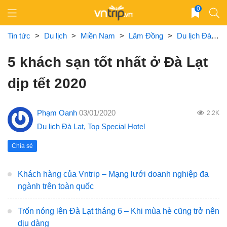
Skip
0
to
content
Tin tức
>
Du lịch
>
Miền Nam
>
Lâm Đồng
>
Du lịch Đà Lạt
5 khách sạn tốt nhất ở Đà Lạt
dịp tết 2020
Phạm Oanh
03/01/2020
2.2K
Du lịch Đà Lạt
,
Top Special Hotel
Chia sẻ
Khách hàng của Vntrip – Mạng lưới doanh nghiệp đa
ngành trên toàn quốc
Trốn nóng lên Đà Lạt tháng 6 – Khi mùa hè cũng trở nên
dịu dàng