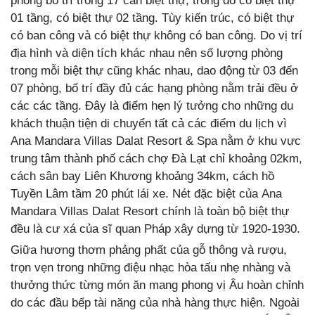
phòng bố trí trong 17 căn biệt thự, trong đó có biệt thự
01 tầng, có biệt thự 02 tầng. Tùy kiến trúc, có biệt thự
có ban công và có biệt thự không có ban công. Do vị trí
địa hình và diện tích khác nhau nên số lượng phòng
trong mỗi biệt thự cũng khác nhau, dao động từ 03 đến
07 phòng, bố trí đầy đủ các hạng phòng nằm trải đều ở
các các tầng. Đây là điểm hẹn lý tưởng cho những du
khách thuận tiện di chuyển tất cả các điểm du lịch vì
Ana Mandara Villas Dalat Resort & Spa nằm ở khu vực
trung tâm thành phố cách chợ Đà Lạt chỉ khoảng 02km,
cách sân bay Liên Khương khoảng 34km, cách hồ
Tuyền Lâm tầm 20 phút lái xe. Nét đặc biệt của Ana
Mandara Villas Dalat Resort chính là toàn bộ biệt thự
đều là cư xá của sĩ quan Pháp xây dựng từ 1920-1930.
Giữa hương thơm phảng phất của gỗ thông và rượu,
trọn vẹn trong những điệu nhạc hòa tấu nhẹ nhàng và
thưởng thức từng món ăn mang phong vị Âu hoàn chỉnh
do các đầu bếp tài năng của nhà hàng thực hiện. Ngoài