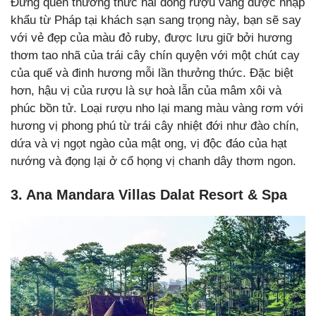
Đừng quên thưởng thức hai dòng rượu vang được nhập
khẩu từ Pháp tại khách sạn sang trọng này, bạn sẽ say
với vẻ đẹp của màu đỏ ruby, được lưu giữ bởi hương
thơm tao nhã của trái cây chín quyện với một chút cay
của quế và đinh hương mỗi lần thưởng thức. Đặc biệt
hơn, hậu vị của rượu là sự hoà lẫn của mâm xôi và
phúc bồn tử. Loại rượu nho lại mang màu vàng rơm với
hương vị phong phú từ trái cây nhiệt đới như đào chín,
dứa và vị ngọt ngào của mật ong, vị độc đáo của hạt
nướng và đọng lại ở cổ họng vị chanh dây thơm ngon.
3. Ana Mandara Villas Dalat Resort & Spa