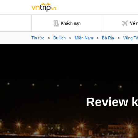
Khách sạn
Vé 
Tin tức
>
Du lịch
>
Miền Nam
>
Bà Rịa
>
Vũng T
Review k