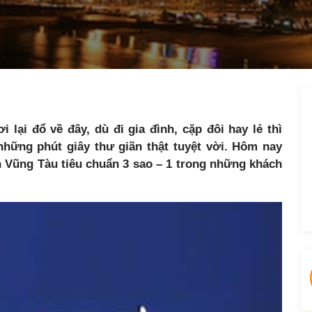
 lại đổ về đây, dù đi gia đình, cặp đôi hay lẻ thì
ững phút giây thư giãn thật tuyệt vời. Hôm nay
 Vũng Tàu tiêu chuẩn 3 sao – 1 trong những khách