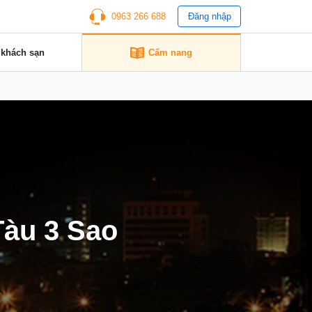
0963 266 688
Đăng nhập
 khách sạn
Cẩm nang
Tàu 3 Sao