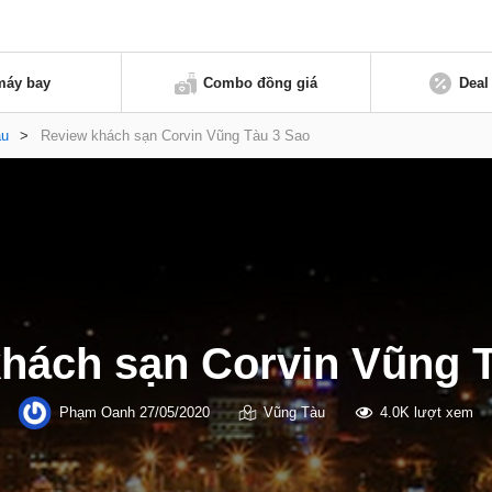
máy bay
Combo đồng giá
Deal
àu
>
Review khách sạn Corvin Vũng Tàu 3 Sao
hách sạn Corvin Vũng 
Phạm Oanh
27/05/2020
Vũng Tàu
4.0K lượt xem