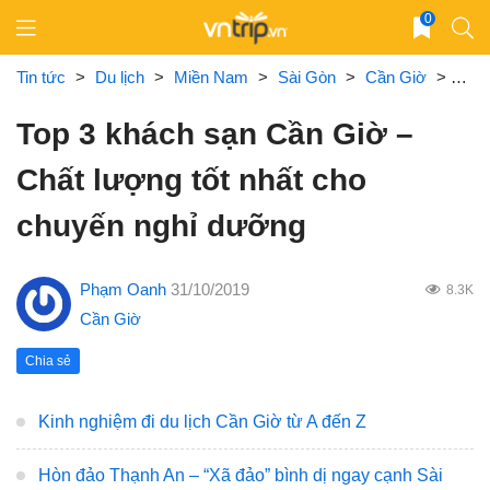
Skip
0
to
content
Tin tức
>
Du lịch
>
Miền Nam
>
Sài Gòn
>
Cần Giờ
>
Top 
Top 3 khách sạn Cần Giờ –
Chất lượng tốt nhất cho
chuyến nghỉ dưỡng
Phạm Oanh
31/10/2019
8.3K
Cần Giờ
Chia sẻ
Kinh nghiệm đi du lịch Cần Giờ từ A đến Z
Hòn đảo Thạnh An – “Xã đảo” bình dị ngay cạnh Sài