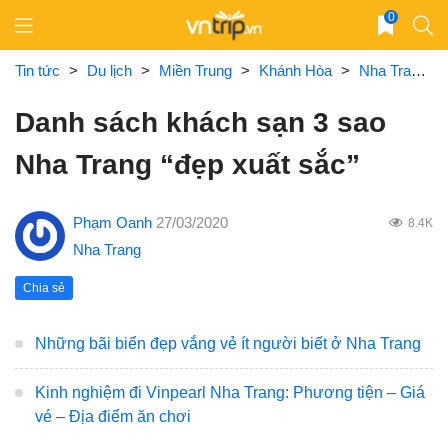
Skip
0
to
content
Tin tức
>
Du lịch
>
Miền Trung
>
Khánh Hòa
>
Nha Trang
Danh sách khách sạn 3 sao
Nha Trang “đẹp xuất sắc”
Phạm Oanh
27/03/2020
8.4K
Nha Trang
Chia sẻ
Những bãi biển đẹp vắng vẻ ít người biết ở Nha Trang
Kinh nghiệm đi Vinpearl Nha Trang: Phương tiện – Giá
vé – Địa điểm ăn chơi