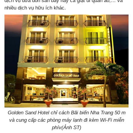
dịch vụ đưa đón sân bay hay cả giặt ủi quần áo,… và
nhiều dịch vụ hữu ích khác.
Golden Sand Hotel chỉ cách Bãi biển Nha Trang 50 m
và cung cấp các phòng máy lạnh đi kèm Wi-Fi miễn
phív(Ảnh ST)