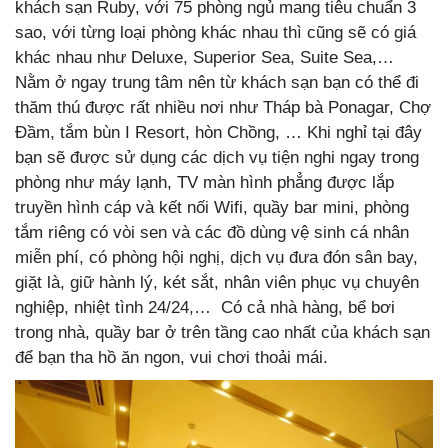
khách sạn Ruby, với 75 phòng ngủ mang tiêu chuẩn 3
sao, với từng loại phòng khác nhau thì cũng sẽ có giá
khác nhau như Deluxe, Superior Sea, Suite Sea,…
Nằm ở ngay trung tâm nên từ khách sạn bạn có thể đi
thăm thú được rất nhiều nơi như Tháp bà Ponagar, Chợ
Đầm, tắm bùn I Resort, hòn Chồng, … Khi nghỉ tại đây
bạn sẽ được sử dụng các dịch vụ tiện nghi ngay trong
phòng như máy lạnh, TV màn hình phẳng được lắp
truyền hình cáp và kết nối Wifi, quầy bar mini, phòng
tắm riêng có vòi sen và các đồ dùng vệ sinh cá nhân
miễn phí, có phòng hội nghị, dịch vụ đưa đón sân bay,
giặt là, giữ hành lý, két sắt, nhân viên phục vụ chuyên
nghiệp, nhiệt tình 24/24,… Có cả nhà hàng, bể bơi
trong nhà, quầy bar ở trên tầng cao nhất của khách sạn
để bạn tha hồ ăn ngon, vui chơi thoải mái.