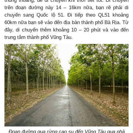
thông thoáng, dễ di chuyển khi thời tiết tốt. Di chuyển
trên đoạn đường này 14 – 16km nữa, bạn rẽ phải di
chuyển sang Quốc lộ 51. Đi tiếp theo QL51 khoảng
60km nữa bạn sẽ vào đến địa bàn thành phố Bà Rịa. Từ
đây, di chuyển thêm khoảng 10 – 20 phút và vào đến
trung tâm thành phố Vũng Tàu.
Đoạn đường qua rừng cao su đến Vũng Tàu qua phà