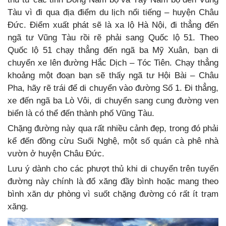
Tàu vì đi qua địa điểm du lịch nổi tiếng – huyện Châu
Đức. Điểm xuất phát sẽ là xa lộ Hà Nội, đi thẳng đến
ngã tư Vũng Tàu rồi rẽ phải sang Quốc lộ 51. Theo
Quốc lộ 51 chạy thẳng đến ngã ba Mỹ Xuân, bạn di
chuyển xe lên đường Hắc Dịch – Tóc Tiên. Chạy thẳng
khoảng một đoạn bạn sẽ thấy ngã tư Hội Bài – Châu
Pha, hãy rẽ trái để di chuyển vào đường Số 1. Đi thẳng,
xe đến ngã ba Lò Vôi, di chuyển sang cung đường ven
biển là có thể đến thành phố Vũng Tàu.
Chặng đường này qua rất nhiều cảnh đẹp, trong đó phải
kể đến đồng cừu Suối Nghệ, một số quán cà phê nhà
vườn ở huyện Châu Đức.
Lưu ý dành cho các phượt thủ khi di chuyển trên tuyến
đường này chính là đổ xăng đầy bình hoặc mang theo
bình xăn dự phòng vì suốt chặng đường có rất ít trạm
xăng.