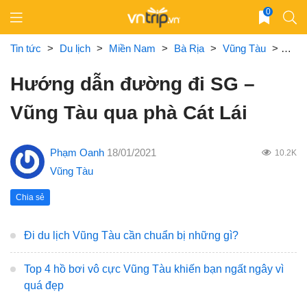
Skip
0
to
content
Tin tức
>
Du lịch
>
Miền Nam
>
Bà Rịa
>
Vũng Tàu
>
Hướn
Hướng dẫn đường đi SG –
Vũng Tàu qua phà Cát Lái
Phạm Oanh
18/01/2021
10.2K
Vũng Tàu
Chia sẻ
Đi du lịch Vũng Tàu cần chuẩn bị những gì?
Top 4 hồ bơi vô cực Vũng Tàu khiến bạn ngất ngây vì
quá đẹp