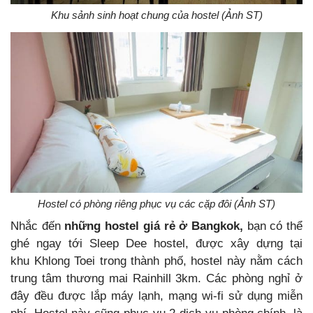
Khu sảnh sinh hoạt chung của hostel (Ảnh ST)
Hostel có phòng riêng phục vụ các cặp đôi (Ảnh ST)
Nhắc đến
những hostel giá rẻ ở Bangkok,
bạn có thể
ghé ngay tới Sleep Dee hostel, được xây dựng tại
khu Khlong Toei trong thành phố, hostel này nằm cách
trung tâm thương mai Rainhill 3km. Các phòng nghỉ ở
đây đều được lắp máy lạnh, mạng wi-fi sử dụng miễn