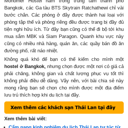
Monomer Hostel nằm trong trung tâm thành phố
Bangkok, các Ga tàu BTS Skytrain Ratchathewi chỉ vài
bước chân. Các phòng ở đây được thành hai loại với
phòng tập thể và phòng riêng đều được trang bị đầy đủ
tiện nghi hữu ích. Từ đây bạn cũng có thể đi bộ tới khu
mua sắm MBK và Siam Paragon. Quanh khu vực này
cũng có nhiều nhà hàng, quán ăn, các quầy bán đồ ăn
đường phố, rất náo nhiệt.
Không quá khó để bạn có thể kiếm cho mình một
hostel ở Bangkok,
nhưng chọn được một nơi có giá cả
phải chăng, không gian và chất lượng phục vụ tốt thì
không phải điều dễ dàng. Vậy nên, với bài chia sẻ này
mong rằng bạn sẽ chọn cho mình được một địa điểm
lưu trú thích hợp khi du lịch tại đây.
Xem thêm bài viết:
Cẩm nang kinh nghiệm du lịch Thái Lan tự túc từ