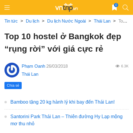
Skip
0
to
content
Tin tức
>
Du lịch
>
Du lịch Nước Ngoài
>
Thái Lan
>
Top 10 hostel ở Bangkok đẹp “rụng rời” với giá cực rẻ
Top 10 hostel ở Bangkok đẹp
“rụng rời” với giá cực rẻ
Phạm Oanh
26/03/2018
6.3K
Thái Lan
Chia sẻ
Bamboo tặng 20 kg hành lý khi bay đến Thái Lan!
Santorini Park Thái Lan – Thiên đường Hy Lạp mộng
mơ thu nhỏ