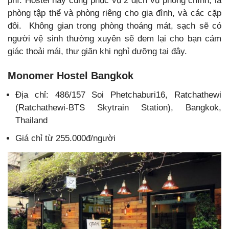
phí. Hostel này cũng phục vụ 2 dịch vụ phòng chính, là
phòng tập thể và phòng riêng cho gia đình, và các cặp
đôi. Không gian trong phòng thoáng mát, sạch sẽ có
người vệ sinh thường xuyên sẽ đem lại cho bạn cảm
giác thoải mái, thư giãn khi nghỉ dưỡng tại đây.
Monomer Hostel Bangkok
Địa chỉ: 486/157 Soi Phetchaburi16, Ratchathewi
(Ratchathewi-BTS Skytrain Station), Bangkok,
Thailand
Giá chỉ từ 255.000đ/người