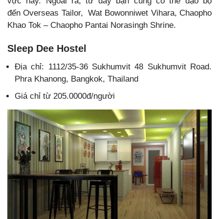
vực này. Ngoài ra, từ đây bạn cũng có thể dạo bộ
đến Overseas Tailor, Wat Bowonniwet Vihara, Chaopho
Khao Tok – Chaopho Pantai Norasingh Shrine.
Sleep Dee Hostel
Địa chỉ: 1112/35-36 Sukhumvit 48 Sukhumvit Road.
Phra Khanong, Bangkok, Thailand
Giá chỉ từ 205.0000đ/người