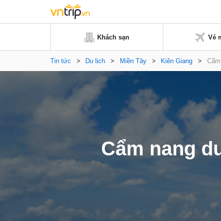
Khách sạn
Vé 
Tin tức
>
Du lịch
>
Miền Tây
>
Kiên Giang
>
Cẩm 
Cẩm nang du