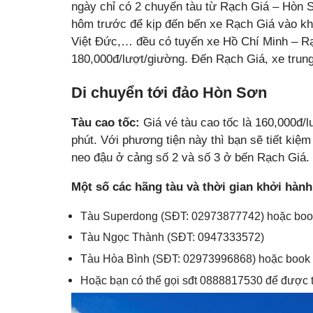
ngày chỉ có 2 chuyến tàu từ Rạch Giá – Hòn 
hôm trước để kịp đến bến xe Rạch Giá vào k
Việt Đức,… đều có tuyến xe Hồ Chí Minh – Rạ
180,000đ/lượt/giường. Đến Rạch Giá, xe trung
Di chuyển tới đảo Hòn Sơn
Tàu cao tốc:
Giá vé tàu cao tốc là 160,000đ/lư
phút. Với phương tiện này thì bạn sẽ tiết kiệ
neo đậu ở cảng số 2 và số 3 ở bến Rạch Giá.
Một số các hãng tàu và thời gian khởi hành
Tàu Superdong (SĐT: 02973877742) hoặc book 
Tàu Ngọc Thành (SĐT: 0947333572)
Tàu Hòa Bình (SĐT: 02973996868) hoặc book o
Hoặc bạn có thể gọi sđt 0888817530 để được t