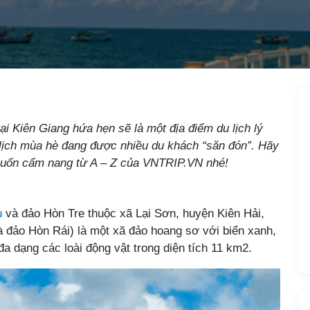
tại Kiên Giang hứa hẹn sẽ là một địa điểm du lịch lý
 lịch mùa hè đang được nhiều du khách “săn đón”. Hãy
cuốn cẩm nang từ A – Z của VNTRIP.VN nhé!
u
và đảo Hòn Tre thuộc xã Lại Sơn, huyện Kiên Hải,
à đảo Hòn Rái) là một xã đảo hoang sơ với biển xanh,
đa dạng các loài động vật trong diện tích 11 km2.