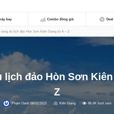
máy bay
Combo đồng giá
Deal
nang du lịch đảo Hòn Sơn Kiên Giang từ A – Z
 lịch đảo Hòn Sơn Kiên 
Z
Phạm Oanh
06/02/2023
Kiên Giang
86.6K lượt xem