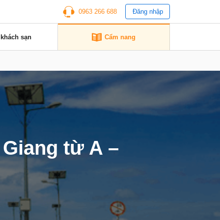
0963 266 688
Đăng nhập
 khách sạn
Cẩm nang
Giang từ A –