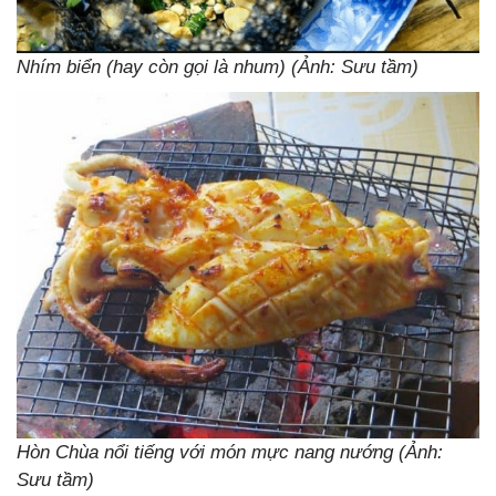
Nhím biển (hay còn gọi là nhum) (Ảnh: Sưu tầm)
Hòn Chùa nổi tiếng với món mực nang nướng (Ảnh:
Sưu tầm)