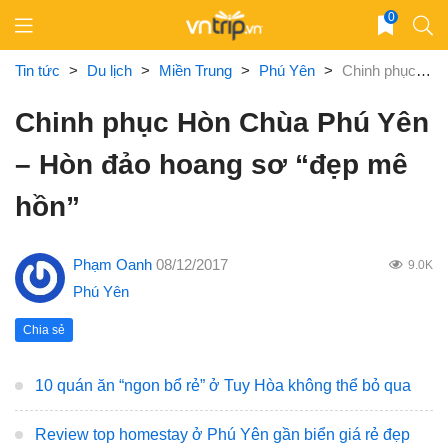
Skip
0
to
content
Tin tức
>
Du lịch
>
Miền Trung
>
Phú Yên
>
Chinh phục Hòn Chùa Phú Yên – Hòn đảo hoang sơ “đẹp mê hồn”
Chinh phục Hòn Chùa Phú Yên
– Hòn đảo hoang sơ “đẹp mê
hồn”
Phạm Oanh
08/12/2017
9.0K
Phú Yên
Chia sẻ
10 quán ăn “ngon bổ rẻ” ở Tuy Hòa không thể bỏ qua
Review top homestay ở Phú Yên gần biển giá rẻ đẹp