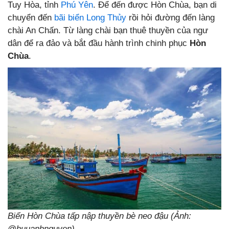
Tuy Hòa, tỉnh
Phú Yên
. Để đến được Hòn Chùa, bạn di
chuyển đến
bãi biển Long Thủy
rồi hỏi đường đến làng
chài An Chấn. Từ làng chài bạn thuê thuyền của ngư
dân để ra đảo và bắt đầu hành trình chinh phục
Hòn
Chùa
.
Biển Hòn Chùa tấp nập thuyền bè neo đậu (Ảnh:
@huuanhnguyen)