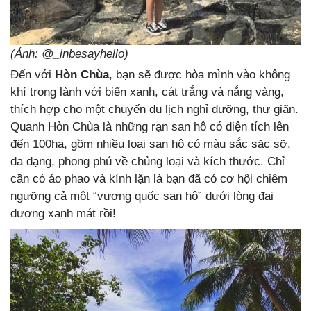
(Ảnh: @_inbesayhello)
Đến với
Hòn Chùa
, bạn sẽ được hòa mình vào không
khí trong lành với biển xanh, cát trắng và nắng vàng,
thích hợp cho một chuyến du lịch nghỉ dưỡng, thư giãn.
Quanh Hòn Chùa là những rạn san hô có diện tích lên
đến 100ha, gồm nhiều loại san hô có màu sắc sặc sỡ,
đa dạng, phong phú về chủng loại và kích thước. Chỉ
cần có áo phao và kính lặn là bạn đã có cơ hội chiêm
ngưỡng cả một “vương quốc san hô” dưới lòng đại
dương xanh mát rồi!