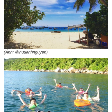
(Ảnh: @huuanhnguyen)