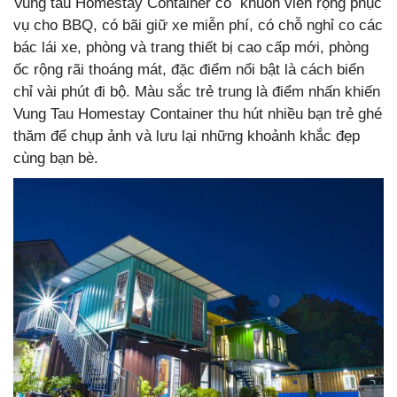
Vung tau Homestay Container có khuôn viên rộng phục
vụ cho BBQ, có bãi giữ xe miễn phí, có chỗ nghỉ co các
bác lái xe, phòng và trang thiết bị cao cấp mới, phòng
ốc rộng rãi thoáng mát, đặc điểm nổi bật là cách biển
chỉ vài phút đi bộ. Màu sắc trẻ trung là điểm nhấn khiến
Vung Tau Homestay Container thu hút nhiều bạn trẻ ghé
thăm để chụp ảnh và lưu lại những khoảnh khắc đẹp
cùng bạn bè.