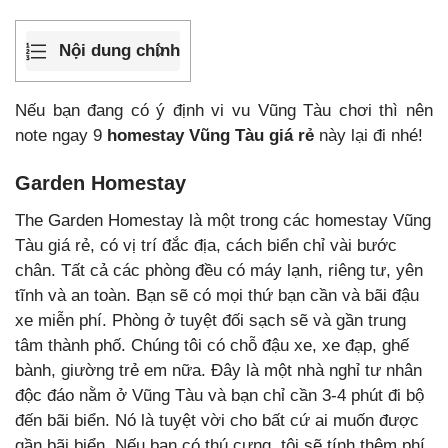
Nội dung chính
Nếu bạn đang có ý định vi vu Vũng Tàu chơi thì nên
note ngay 9
homestay Vũng Tàu giá rẻ
này lại đi nhé!
Garden Homestay
The Garden Homestay là một trong các homestay Vũng
Tàu giá rẻ, có vị trí đắc địa, cách biển chỉ vài bước
chân. Tất cả các phòng đều có máy lạnh, riêng tư, yên
tĩnh và an toàn. Bạn sẽ có mọi thứ bạn cần và bãi đậu
xe miễn phí. Phòng ở tuyệt đối sạch sẽ và gần trung
tâm thành phố. Chúng tôi có chỗ đậu xe, xe đạp, ghế
bành, giường trẻ em nữa. Đây là một nhà nghỉ tư nhân
độc đáo nằm ở Vũng Tàu và bạn chỉ cần 3-4 phút đi bộ
đến bãi biển. Nó là tuyệt vời cho bất cứ ai muốn được
gần bãi biển. Nếu bạn có thú cưng, tôi sẽ tính thêm phí