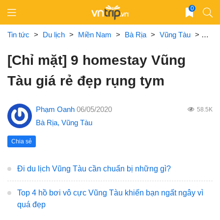
Skip
0
to
content
Tin tức
>
Du lịch
>
Miền Nam
>
Bà Rịa
>
Vũng Tàu
>
[Chỉ
[Chỉ mặt] 9 homestay Vũng
Tàu giá rẻ đẹp rụng tym
Phạm Oanh
06/05/2020
58.5K
Bà Rịa
,
Vũng Tàu
Chia sẻ
Đi du lịch Vũng Tàu cần chuẩn bị những gì?
Top 4 hồ bơi vô cực Vũng Tàu khiến bạn ngất ngây vì
quá đẹp