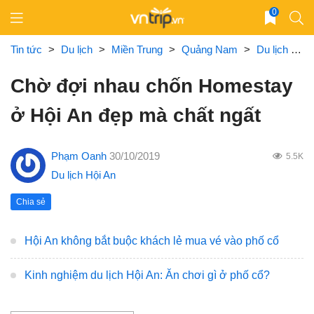
Skip
0
to
content
Tin tức
>
Du lịch
>
Miền Trung
>
Quảng Nam
>
Du lịch Hội An
Chờ đợi nhau chốn Homestay
ở Hội An đẹp mà chất ngất
Phạm Oanh
30/10/2019
5.5K
Du lịch Hội An
Chia sẻ
Hội An không bắt buộc khách lẻ mua vé vào phố cổ
Kinh nghiệm du lịch Hội An: Ăn chơi gì ở phố cổ?