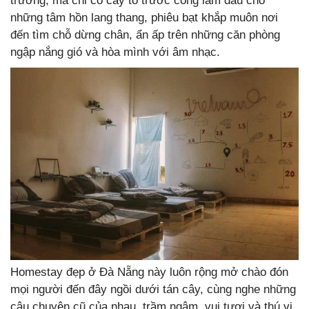
trương, mà chỉ có cây to trước cổng làm dấu cho
những tâm hồn lang thang, phiêu bạt khắp muôn nơi
đến tìm chỗ dừng chân, ẩn ấp trên những căn phòng
ngập nắng gió và hòa mình với âm nhạc.
Homestay đẹp ở Đà Nẵng này luôn rộng mở chào đón
mọi người đến đây ngồi dưới tán cây, cùng nghe những
câu chuyện cũ của nhau, trầm ngâm, vui tươi và thú vị.