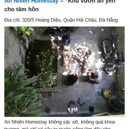
An Nhien Homestay
– “Khu vườn an yên”
cho tâm hồn
Địa chỉ: 320/5 Hoàng Diệu, Quận Hải Châu, Đà Nẵng
An Nhiên Homestay không sặc sỡ, không quá khoa