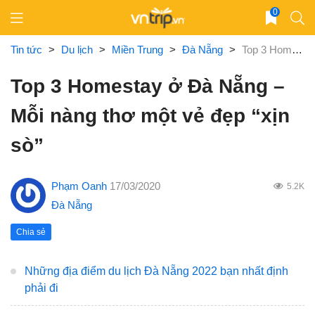
Skip
0
to
content
Tin tức
>
Du lịch
>
Miền Trung
>
Đà Nẵng
>
Top 3 Homestay ở Đà Nẵng – Mỗi nàng thơ một vẻ đẹp “xịn sò”
Top 3 Homestay ở Đà Nẵng –
Mỗi nàng thơ một vẻ đẹp “xịn
sò”
Phạm Oanh
17/03/2020
5.2K
Đà Nẵng
Chia sẻ
Những địa điểm du lịch Đà Nẵng 2022 bạn nhất định
phải đi