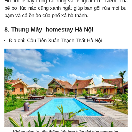
Hồ bơi ở đây cũng rất rộng và ở ngoài trời. Nước của
bể bơi lúc nào cũng xanh ngắt giúp bạn gội rửa mọi bụi
bặm và cả ồn ào của phố xá hà thành.
8. Thung Mây homestay Hà Nội
Địa chỉ: Cầu Tiên Xuân Thạch Thất Hà Nội
Không gian truyền thống kết hợp hiện đại của homestay