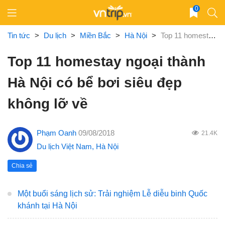
Skip
0
to
content
Tin tức
>
Du lịch
>
Miền Bắc
>
Hà Nội
>
Top 11 homestay ngoại thành Hà Nội có bể bơi siêu đẹp không lỡ về
Top 11 homestay ngoại thành
Hà Nội có bể bơi siêu đẹp
không lỡ về
Phạm Oanh
09/08/2018
21.4K
Du lịch Việt Nam
,
Hà Nội
Chia sẻ
Một buổi sáng lịch sử: Trải nghiệm Lễ diễu binh Quốc
khánh tại Hà Nội