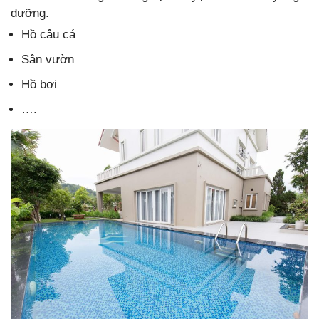
dưỡng.
Hồ câu cá
Sân vườn
Hồ bơi
….